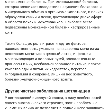
мочекаменная болезнь. При мочекаменной болезни,
которая возникает вследствие нарушения белкового и
минерального обмена в организме животного, в почках
образуются камни и песок, доставляющие дискомфорт
в области почек и мочеточников. Наиболее всего
подвержены мочекаменной болезни кастрированные
коты.
Также большую роль играют и другие факторы:
наследственность, умышленная задержка мочи из-за
нежелания мочиться в грязный лоток, инфекции
мочевыводящих и половых путей, воспалительные
процессы в них, несбалансированное питание, плохое
качество еды и питья, их недостаток, перегрев,
гиподинамия и ожирение, лишний вес животного,
болезни желудочно-кишечного тракта.
Другие частые заболевания шотландцев
У шотландской вислоухой кошки, в силу особенностей
своего анатомического строения, часты проблемы с
ушами: их длина не позволяет в полной мере защищать