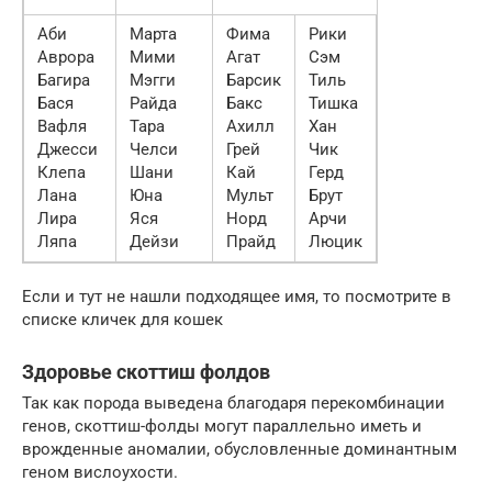
Аби
Марта
Фима
Рики
Аврора
Мими
Агат
Сэм
Багира
Мэгги
Барсик
Тиль
Бася
Райда
Бакс
Тишка
Вафля
Тара
Ахилл
Хан
Джесси
Челси
Грей
Чик
Клепа
Шани
Кай
Герд
Лана
Юна
Мульт
Брут
Лира
Яся
Норд
Арчи
Ляпа
Дейзи
Прайд
Люцик
Если и тут не нашли подходящее имя, то посмотрите в
списке кличек для кошек
Здоровье скоттиш фолдов
Так как порода выведена благодаря перекомбинации
генов, скоттиш-фолды могут параллельно иметь и
врожденные аномалии, обусловленные доминантным
геном вислоухости.