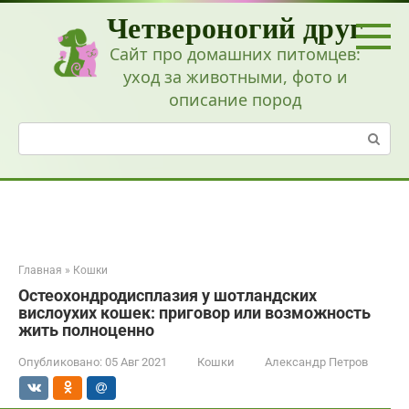
Перейти
Четвероногий друг
к
контенту
Сайт про домашних питомцев:
уход за животными, фото и
описание пород
Поиск:
Главная
»
Кошки
Остеохондродисплазия у шотландских
вислоухих кошек: приговор или возможность
жить полноценно
Опубликовано:
05 Авг 2021
Кошки
Александр Петров