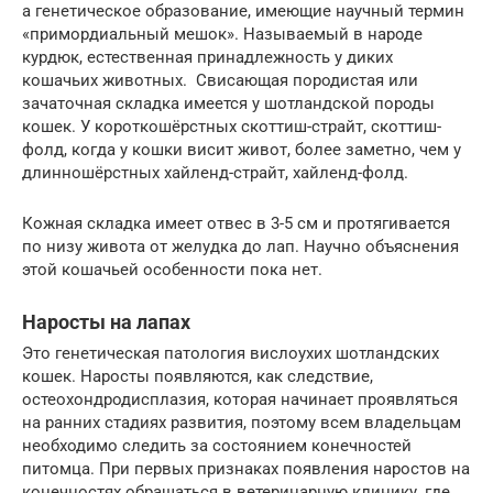
а генетическое образование, имеющие научный термин
«примордиальный мешок». Называемый в народе
курдюк, естественная принадлежность у диких
кошачьих животных. Свисающая породистая или
зачаточная складка имеется у шотландской породы
кошек. У короткошёрстных скоттиш-страйт, скоттиш-
фолд, когда у кошки висит живот, более заметно, чем у
длинношёрстных хайленд-страйт, хайленд-фолд.
Кожная складка имеет отвес в 3-5 см и протягивается
по низу живота от желудка до лап. Научно объяснения
этой кошачьей особенности пока нет.
Наросты на лапах
Это генетическая патология вислоухих шотландских
кошек. Наросты появляются, как следствие,
остеохондродисплазия, которая начинает проявляться
на ранних стадиях развития, поэтому всем владельцам
необходимо следить за состоянием конечностей
питомца. При первых признаках появления наростов на
конечностях обращаться в ветеринарную клинику, где