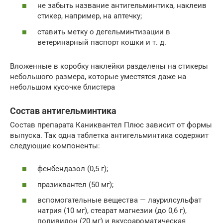
не забыть название антигельминтика, наклеив
стикер, например, на аптечку;
ставить метку о дегельминтизации в
ветеринарный паспорт кошки и т. д.
Вложенные в коробку наклейки разделены на стикеры
небольшого размера, которые уместятся даже на
небольшом кусочке блистера
Состав антигельминтика
Состав препарата Каниквантел Плюс зависит от формы
выпуска. Так одна таблетка антигельминтика содержит
следующие компоненты:
фенбендазол (0,5 г);
празиквантел (50 мг);
вспомогательные вещества — лаурилсульфат
натрия (10 мг), стеарат магнезии (до 0,6 г),
поливидон (20 мг) и вкусоароматическая