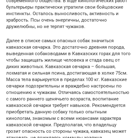
современного общества. В ходе кинологических работ
бультерьеры практически утратили свои бойцовские
инстинкты. Осталось выносливость, активность и
храбрость. Псы очень энергичны, достаточно
дружелюбны, но не терпят чужаков.
Далее в списке самых опасных собак значиться
кавказская овчарка. Это достаточно древняя порода,
выведенная собаководами в Кавказских горах для того
чтобы защищать жилище человека и стада овец от
диких животных. Кавказская овчарка – большая,
лохматая и сильная псина, достигающая в холке 75см.
Масса тела варьируется в пределах 100 кг. Кавказские
овчарки подозрительны и враждебно настроены по
отношению к чужакам. Отличаясь самостоятельностью
с самого раннего щенячьего возраста, воспитание
кавказской овчарки требует навыков. Рекомендуется
приобретать данную собаку только опытным
кинологам, знакомым с всеми нюансами характера
кавказской овчарки. Предполагая, что владельцу
грозит опасность со стороны чужака, кавказец может
атаковать, не дожидаясь команды хозяина.