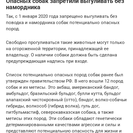
Опасных собак запретили выгуливать без
намордника
Так, с 1 января 2020 года запрещено выгуливать без
поводка и намордника собак потенциально опасных
пород.
Свободно прогуливаться такие животные могут только
на огороженной территории, принадлежащей ее
владельцу. О наличии собаки должна быть сделана
предупреждающая надпись при входе.
Список потенциально опасных пород собак ранее был
утвержден правительством РФ. В него вошли 12 пород
собак и их метисы. Это акбаш, американский бандог,
амбульдог, бразильский бульдог, булли кутта, бульдог
алапахский чистокровный (отто), бэндог, волко-собачьи
гибриды, волкособ (гибрид волка), гуль дог,
питбульмастиф, северокавказская собака, а также
метисы этих пород. Эти собаки обладают генетически
детерминированными качествами агрессии и силы и
представляют потенциальную опасность для жизни и