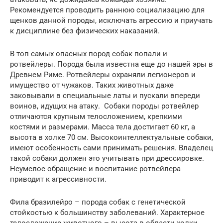
Рекомендуется проводить раннюю социализацию для
щенков данной породы, исключать агрессию и приучать
к дисциплине без физических наказаний.
В топ самых опасных пород собак попали и
ротвейлеры. Порода была известна еще до нашей эры в
Древнем Риме. Ротвейлеры охраняли легионеров и
имущество от чужаков. Таких животных даже
заковывали в специальные латы и пускали впереди
воинов, идущих на атаку. Собаки породы ротвейлер
отличаются крупным телосложением, крепкими
костями и размерами. Масса тела достигает 60 кг, а
высота в холке 70 см. Высокоинтеллектуальные собаки,
имеют особенность сами принимать решения. Владелец
такой собаки должен это учитывать при дрессировке.
Неумелое обращение и воспитание ротвейлера
приводит к агрессивности.
Фила бразилейро – порода собак с генетической
стойкостью к большинству заболеваний. Характерное
телосложение животного – высота в области холки