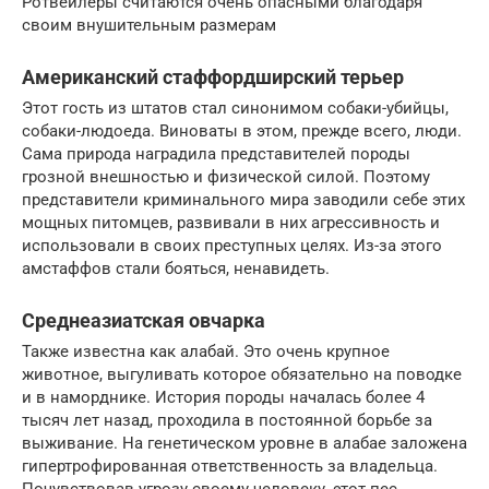
Ротвейлеры считаются очень опасными благодаря
своим внушительным размерам
Американский стаффордширский терьер
Этот гость из штатов стал синонимом собаки-убийцы,
собаки-людоеда. Виноваты в этом, прежде всего, люди.
Сама природа наградила представителей породы
грозной внешностью и физической силой. Поэтому
представители криминального мира заводили себе этих
мощных питомцев, развивали в них агрессивность и
использовали в своих преступных целях. Из-за этого
амстаффов стали бояться, ненавидеть.
Среднеазиатская овчарка
Также известна как алабай. Это очень крупное
животное, выгуливать которое обязательно на поводке
и в наморднике. История породы началась более 4
тысяч лет назад, проходила в постоянной борьбе за
выживание. На генетическом уровне в алабае заложена
гипертрофированная ответственность за владельца.
Почувствовав угрозу своему человеку, этот пес