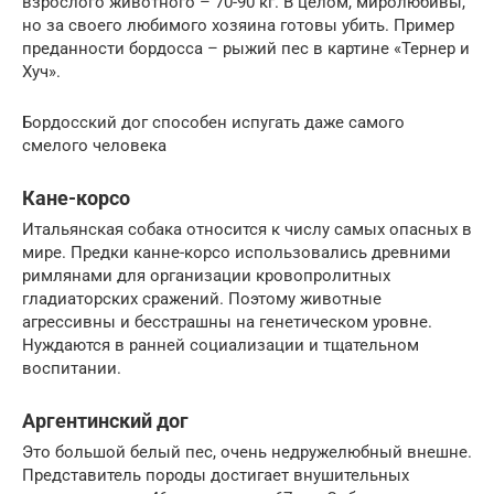
взрослого животного – 70-90 кг. В целом, миролюбивы,
но за своего любимого хозяина готовы убить. Пример
преданности бордосса – рыжий пес в картине «Тернер и
Хуч».
Бордосский дог способен испугать даже самого
смелого человека
Кане-корсо
Итальянская собака относится к числу самых опасных в
мире. Предки канне-корсо использовались древними
римлянами для организации кровопролитных
гладиаторских сражений. Поэтому животные
агрессивны и бесстрашны на генетическом уровне.
Нуждаются в ранней социализации и тщательном
воспитании.
Аргентинский дог
Это большой белый пес, очень недружелюбный внешне.
Представитель породы достигает внушительных