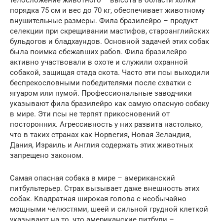
порядка 75 см и вес до 70 кг, обеспечивает животному
внушительные размеры. Фила бразилейро – продукт
селекции при скрещивании мастифов, староанглийских
бульдогов и бладхаундов. Основной задачей этих собак
была поимка сбежавших рабов. Фила бразилейро
активно участвовали в охоте и служили охранной
собакой, защищая стада скота. Часто эти псы выходили
беспрекословными победителями после схватки с
ягуаром или пумой. Профессиональные заводчики
указывают фила бразилейро как самую опасную собаку
в мире. Эти псы не терпят прикосновений от
посторонних. Агрессивность у них развита настолько,
что в таких странах как Норвегия, Новая Зеландия,
Дания, Израиль и Англия содержать этих животных
запрещено законом.
Самая опасная собака в мире – американский
питбультерьер. Страх вызывает даже внешность этих
собак. Квадратная широкая голова с необычайно
мощными челюстями, шеей и сильной грудной клеткой
указывают на то, что американские питбули –