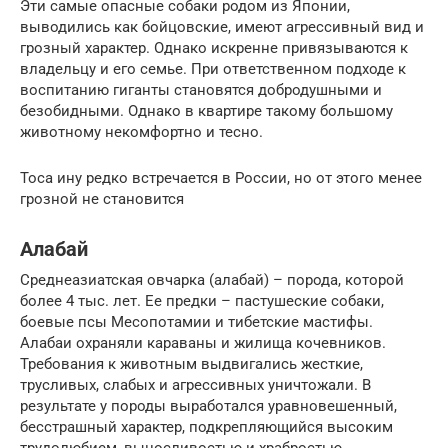
Эти самые опасные собаки родом из Японии,
выводились как бойцовские, имеют агрессивный вид и
грозный характер. Однако искренне привязываются к
владельцу и его семье. При ответственном подходе к
воспитанию гиганты становятся добродушными и
безобидными. Однако в квартире такому большому
животному некомфортно и тесно.
Тоса ину редко встречается в России, но от этого менее
грозной не становится
Алабай
Среднеазиатская овчарка (алабай) – порода, которой
более 4 тыс. лет. Ее предки – пастушеские собаки,
боевые псы Месопотамии и тибетские мастифы.
Алабаи охраняли караваны и жилища кочевников.
Требования к животным выдвигались жесткие,
трусливых, слабых и агрессивных уничтожали. В
результате у породы выработался уравновешенный,
бесстрашный характер, подкрепляющийся высоким
трудолюбием, выносливостью и храбростью.