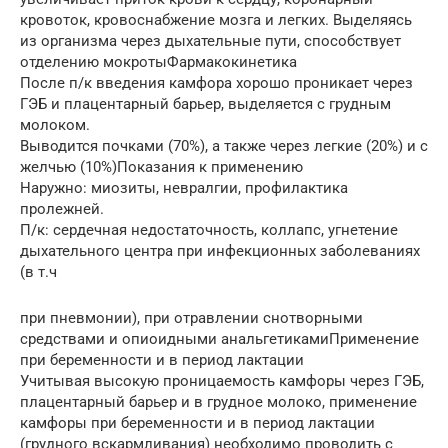
кровоток, кровоснабжение мозга и легких. Выделяясь
из организма через дыхательные пути, способствует
отделению мокротыФармакокинетика
После п/к введения камфора хорошо проникает через
ГЭБ и плацентарный барьер, выделяется с грудным
молоком.
Выводится почками (70%), а также через легкие (20%) и с
желчью (10%)Показания к применению
Наружно: миозиты, невралгии, профилактика
пролежней.
П/к: сердечная недостаточность, коллапс, угнетение
дыхательного центра при инфекционных заболеваниях
(в т.ч
при пневмонии), при отравлении снотворными
средствами и опиоидными анальгетикамиПрименение
при беременности и в период лактации
Учитывая высокую проницаемость камфоры через ГЭБ,
плацентарный барьер и в грудное молоко, применение
камфоры при беременности и в период лактации
(грудного вскармливания) необходимо проводить с