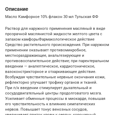
Описание
Масло Камфорное 10% флакон 30 мл Тульская ФФ
Раствор для наружного применения масляный в виде
прозрачной маслянистой жидкости желтого цвета с
запахом камфорыФармакологическое действие
Средство растительного происхождения. При наружном
применении оказывает противомикробное,
местнораздражающее, анальгезирующее и
противовоспалительное действие; при парентеральном
введении — аналептическое, кардиотоническое,
вазоконстрикторное и отхаркивающее действие.
Возбуждая чувствительные нервные окончания кожи,
рефлекторно улучшает трофику органов и тканей.
При п/к введении стимулирует дыхательный и
сосудодвигательный центры продолговатого мозга.
Усиливает обменные процессы в миокарде, повышая
его чувствительность к влиянию симпатических
нервов. Повышает тонус венозных сосудов,
увеличивает приток крови к сердцу, коронарный