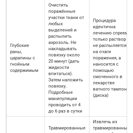
Очистить
поражённые
участки ткани от
Процедура
любых
идентична
выделений и
лечению спреем,
распылить
только раствор
аэрозоль. Не
Глубокие
не распыляется
накладывать
раны,
на очаги
повязку около
царапины с
поражения, а
20 минут (дать
гнойным
наносится с
жидкости
содержимым
помощью
впитаться).
смоченного в
Затем наложить
лекарстве
повязку.
ватного тампона
Подробные
(диска)
манипуляции
проводить от 4
до 6 раз в сутки
Извлечь из
Травмированные
травмированных