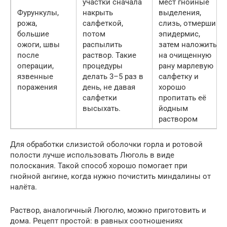
участки сначала
мест гнойные
Фурункулы,
накрыть
выделения,
рожа,
салфеткой,
слизь, отмерший
большие
потом
эпидермис,
ожоги, швы
распылить
затем наложить
после
раствор. Такие
на очищенную
операции,
процедуры
рану марлевую
язвенные
делать 3–5 раз в
салфетку и
поражения
день, не давая
хорошо
салфетки
пропитать её
высыхать.
йодным
раствором
Для обработки слизистой оболочки горла и ротовой
полости лучше использовать Люголь в виде
полоскания. Такой способ хорошо помогает при
гнойной ангине, когда нужно почистить миндалины от
налёта.
Раствор, аналогичный Люголю, можно приготовить и
дома. Рецепт простой: в равных соотношениях