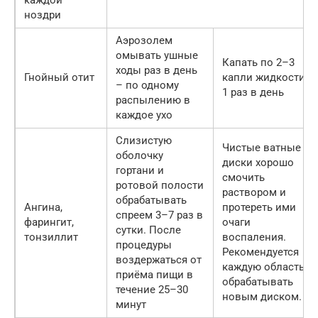
каждой
ноздри
Аэрозолем
омывать ушные
Капать по 2–3
ходы раз в день
Гнойный отит
капли жидкости
– по одному
1 раз в день
распылению в
каждое ухо
Слизистую
Чистые ватные
оболочку
диски хорошо
гортани и
смочить
ротовой полости
раствором и
обрабатывать
Ангина,
протереть ими
спреем 3–7 раз в
фарингит,
очаги
сутки. После
тонзиллит
воспаления.
процедуры
Рекомендуется
воздержаться от
каждую область
приёма пищи в
обрабатывать
течение 25–30
новым диском.
минут