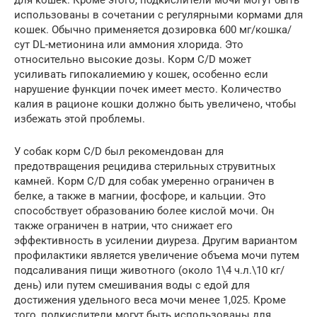
для кошек. Кроме этого, подкислители мочи могут быть
использованы в сочетании с регулярными кормами для
кошек. Обычно применяется дозировка 600 мг/кошка/
сут DL-метионина или аммония хлорида. Это
относительно высокие дозы. Корм C/D может
усиливать гипокалиемию у кошек, особенно если
нарушение функции почек имеет место. Количество
калия в рационе кошки должно быть увеличено, чтобы
избежать этой проблемы.
У собак корм C/D был рекомендован для
предотвращения рецидива стерильных струвитных
камней. Корм C/D для собак умеренно ограничен в
белке, а также в магнии, фосфоре, и кальции. Это
способствует образованию более кислой мочи. Он
также ограничен в натрии, что снижает его
эффективность в усилении диуреза. Другим вариантом
профилактики является увеличение объема мочи путем
подсаливания пищи животного (около 1\4 ч.л.\10 кг/
день) или путем смешивания воды с едой для
достижения удельного веса мочи менее 1,025. Кроме
того, подкислители могут быть использованы для