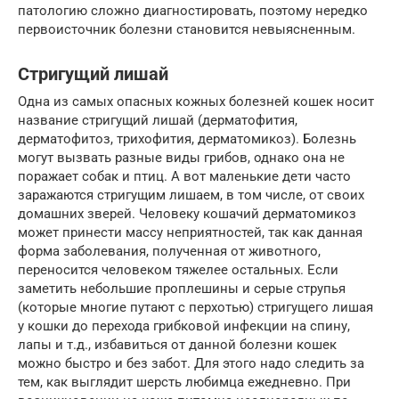
патологию сложно диагностировать, поэтому нередко
первоисточник болезни становится невыясненным.
Стригущий лишай
Одна из самых опасных кожных болезней кошек носит
название стригущий лишай (дерматофития,
дерматофитоз, трихофития, дерматомикоз). Болезнь
могут вызвать разные виды грибов, однако она не
поражает собак и птиц. А вот маленькие дети часто
заражаются стригущим лишаем, в том числе, от своих
домашних зверей. Человеку кошачий дерматомикоз
может принести массу неприятностей, так как данная
форма заболевания, полученная от животного,
переносится человеком тяжелее остальных. Если
заметить небольшие проплешины и серые струпья
(которые многие путают с перхотью) стригущего лишая
у кошки до перехода грибковой инфекции на спину,
лапы и т.д., избавиться от данной болезни кошек
можно быстро и без забот. Для этого надо следить за
тем, как выглядит шерсть любимца ежедневно. При