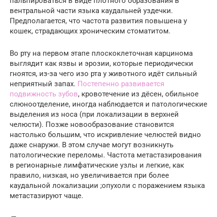
пальпироваться в виде плотного образования в
вентральной части языка каудальней уздечки.
Предполагается, что частота развития повышена у
кошек, страдающих хроническим стоматитом.
Во рту на первом этапе плоскоклеточная карцинома
выглядит как язвы и эрозии, которые периодически
гноятся, из-за чего изо рта у животного идёт сильный
неприятный запах.
Постепенно развивается
подвижность зубов
, кровотечение из дёсен, обильное
слюноотделение, иногда наблюдается и патологические
выделения из носа (при локализации в верхней
челюсти). Позже новообразование становится
настолько большим, что искривление челюстей видно
даже снаружи. В этом случае могут возникнуть
патологические переломы. Частота метастазирования
в регионарные лимфатические узлы и легкие, как
правило, низкая, но увеличивается при более
каудальной локализации ;опухоли с поражением языка
метастазируют чаще.