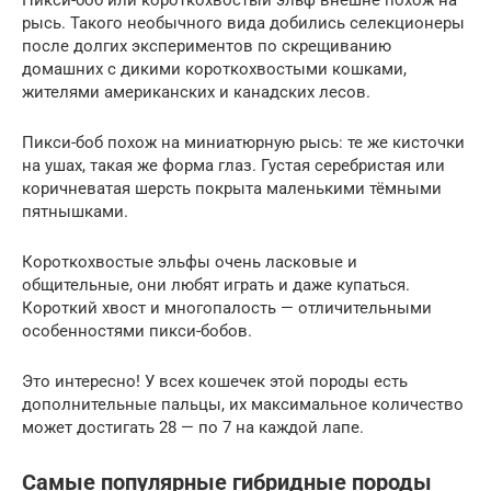
Пикси-боб или короткохвостый эльф внешне похож на
рысь. Такого необычного вида добились селекционеры
после долгих экспериментов по скрещиванию
домашних с дикими короткохвостыми кошками,
жителями американских и канадских лесов.
Пикси-боб похож на миниатюрную рысь: те же кисточки
на ушах, такая же форма глаз. Густая серебристая или
коричневатая шерсть покрыта маленькими тёмными
пятнышками.
Короткохвостые эльфы очень ласковые и
общительные, они любят играть и даже купаться.
Короткий хвост и многопалость — отличительными
особенностями пикси-бобов.
Это интересно! У всех кошечек этой породы есть
дополнительные пальцы, их максимальное количество
может достигать 28 — по 7 на каждой лапе.
Самые популярные гибридные породы