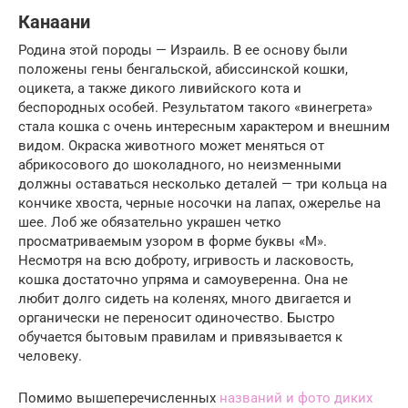
Канаани
Родина этой породы — Израиль. В ее основу были
положены гены бенгальской, абиссинской кошки,
оцикета, а также дикого ливийского кота и
беспородных особей. Результатом такого «винегрета»
стала кошка с очень интересным характером и внешним
видом. Окраска животного может меняться от
абрикосового до шоколадного, но неизменными
должны оставаться несколько деталей — три кольца на
кончике хвоста, черные носочки на лапах, ожерелье на
шее. Лоб же обязательно украшен четко
просматриваемым узором в форме буквы «М».
Несмотря на всю доброту, игривость и ласковость,
кошка достаточно упряма и самоуверенна. Она не
любит долго сидеть на коленях, много двигается и
органически не переносит одиночество. Быстро
обучается бытовым правилам и привязывается к
человеку.
Помимо вышеперечисленных
названий и фото диких