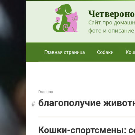
Перейти
Четвероно
к
контенту
Сайт про домашн
фото и описание
Главная страница
Собаки
Кош
Главная
благополучие живот
Кошки-спортсмены: с