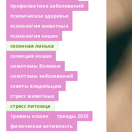
профилактика заболеваний
психическое здоровье
психология животных
психология кошек
сезонная линька
селекция кошек
симптомы болезни
симптомы заболеваний
советы владельцам
стресс животных
стресс питомца
травмы кошек
тренды 2025
физическая активность