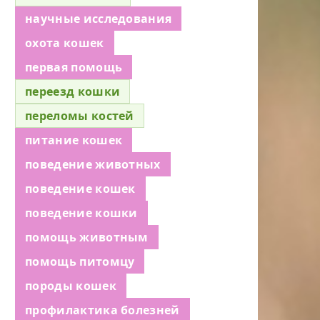
научные исследования
охота кошек
первая помощь
переезд кошки
переломы костей
питание кошек
поведение животных
поведение кошек
поведение кошки
помощь животным
помощь питомцу
породы кошек
профилактика болезней