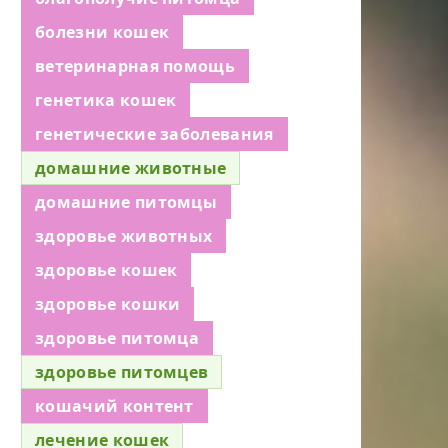
болезни кошек
ветеринарная помощь
генетика кошек
генетические заболевания
домашние животные
домашние питомцы
здоровье животных
здоровье кошек
здоровье кошки
здоровье питомца
здоровье питомцев
кошачий контент
лечение кошек