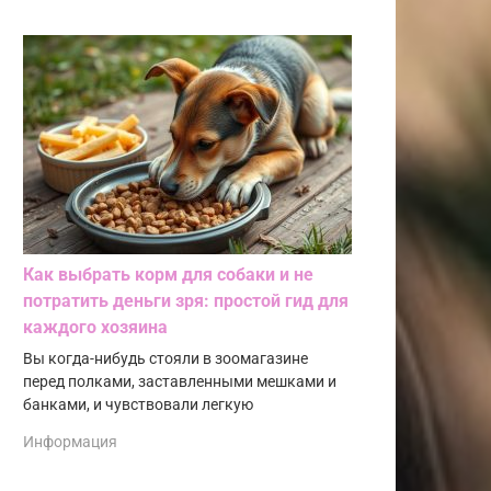
Как выбрать корм для собаки и не
потратить деньги зря: простой гид для
каждого хозяина
Вы когда-нибудь стояли в зоомагазине
перед полками, заставленными мешками и
банками, и чувствовали легкую
Информация