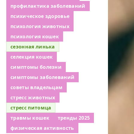
профилактика заболеваний
психическое здоровье
психология животных
психология кошек
сезонная линька
селекция кошек
симптомы болезни
симптомы заболеваний
советы владельцам
стресс животных
стресс питомца
травмы кошек
тренды 2025
физическая активность