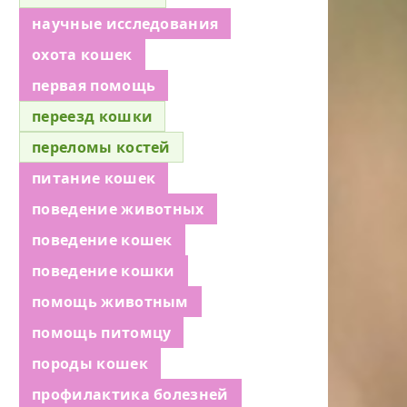
научные исследования
охота кошек
первая помощь
переезд кошки
переломы костей
питание кошек
поведение животных
поведение кошек
поведение кошки
помощь животным
помощь питомцу
породы кошек
профилактика болезней