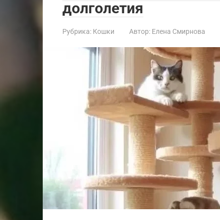
долголетия
Рубрика:
Кошки
Автор:
Елена Смирнова