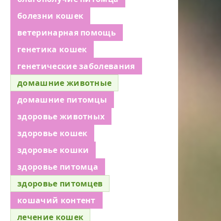
болезни кошек
ветеринарная помощь
генетика кошек
генетические заболевания
домашние животные
домашние питомцы
здоровье животных
здоровье кошек
здоровье кошки
здоровье питомца
здоровье питомцев
кошачий контент
лечение кошек