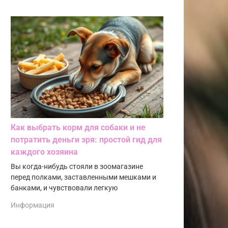
Как выбрать корм для собаки и не
потратить деньги зря: простой гид для
каждого хозяина
Вы когда-нибудь стояли в зоомагазине
перед полками, заставленными мешками и
банками, и чувствовали легкую
Информация