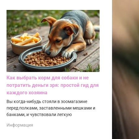
Как выбрать корм для собаки и не
потратить деньги зря: простой гид для
каждого хозяина
Вы когда-нибудь стояли в зоомагазине
перед полками, заставленными мешками и
банками, и чувствовали легкую
Информация