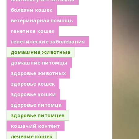
болезни кошек
ветеринарная помощь
генетика кошек
генетические заболевания
домашние животные
домашние питомцы
здоровье животных
здоровье кошек
здоровье кошки
здоровье питомца
здоровье питомцев
кошачий контент
лечение кошек