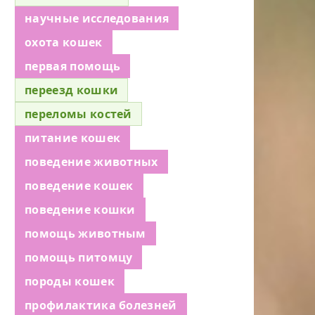
научные исследования
охота кошек
первая помощь
переезд кошки
переломы костей
питание кошек
поведение животных
поведение кошек
поведение кошки
помощь животным
помощь питомцу
породы кошек
профилактика болезней