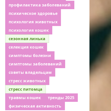
профилактика заболеваний
психическое здоровье
психология животных
психология кошек
сезонная линька
селекция кошек
симптомы болезни
симптомы заболеваний
советы владельцам
стресс животных
стресс питомца
травмы кошек
тренды 2025
физическая активность