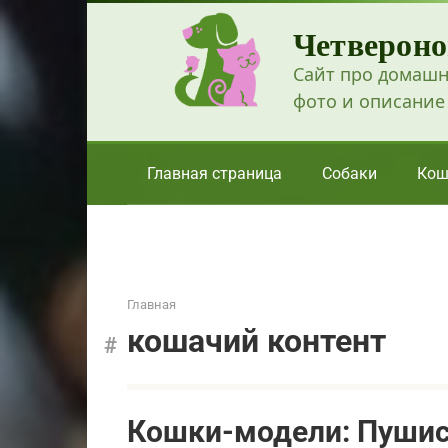
Перейти
Четвероно
к
контенту
Сайт про домашн
фото и описание
Главная страница
Собаки
Кош
Главная
кошачий контент
Кошки-модели: Пуши