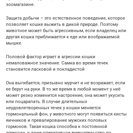
зоомагазине.
Защита добычи – это естественное поведение, которое
позволяет кошке выжить в дикой природе. Поэтому
животное может быть агрессивным, если владелец или
другая кошка приближается к еде или воображаемой
мышке.
Половой фактор играет в агрессии кошки
немаловажное значение. Самка во время течек
становится ласковой и покладистой
Она выгибается, призывно мурчит и не возражает, если
ее берут на руки. В то же время в любой момент у неё
может резко изменится настроение, она может укусить
или поцарапать. В случае длительных
неудовлетворенных течек у кошки меняется
гормональный фон, у животного могут появиться кисты
яичников и превалирование мужских половых
гормонов. Такая кошка способна к постоянной
агрессии, и даже оперативное вмешательство по