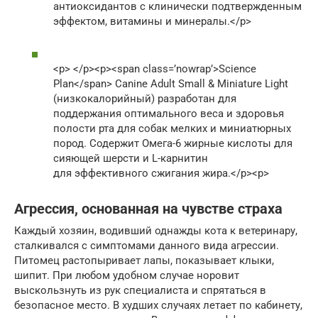
антиоксидантов с клинически подтвержденным
эффектом, витамины и минералы.</p>
<p> </p><p><span class=’nowrap’>Science
Plan</span> Canine Adult Small & Miniature Light
(низкокалорийный) разработан для
поддержания оптимального веса и здоровья
полости рта для собак мелких и миниатюрных
пород. Содержит Омега-6 жирные кислоты для
сияющей шерсти и L-карнитин
для эффективного сжигания жира.</p><p>
Агрессия, основанная на чувстве страха
Каждый хозяин, водивший однажды кота к ветеринару,
сталкивался с симптомами данного вида агрессии.
Питомец растопыривает лапы, показывает клыки,
шипит. При любом удобном случае норовит
выскользнуть из рук специалиста и спрятаться в
безопасное место. В худших случаях летает по кабинету,