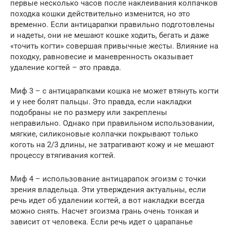
первые несколько часов после наклеивания колпачков
походка кошки действительно изменится, но это
временно. Если антицарапки правильно подготовлены
и надеты, они не мешают кошке ходить, бегать и даже
«точить когти» совершая привычные жесты. Влияние на
походку, равновесие и маневренность оказывает
удаление когтей – это правда.
Миф 3 – с антицарапками кошка не может втянуть когти
и у нее болят пальцы. Это правда, если накладки
подобраны не по размеру или закреплены
неправильно. Однако при правильном использовании,
мягкие, силиконовые колпачки покрывают только
коготь на 2/3 длины, не затрагивают кожу и не мешают
процессу втягивания когтей.
Миф 4 – использование антицарапок эгоизм с точки
зрения владельца. Эти утверждения актуальны, если
речь идет об удалении когтей, а вот накладки всегда
можно снять. Насчет эгоизма грань очень тонкая и
зависит от человека. Если речь идет о царапанье