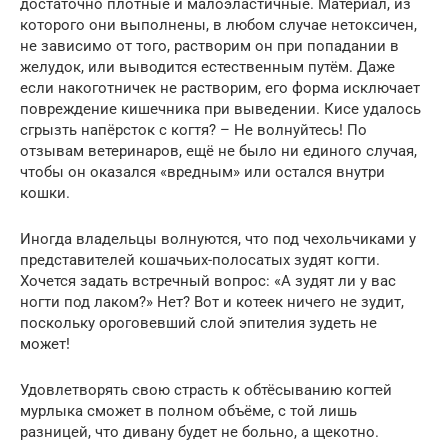
достаточно плотные и малоэластичные. Материал, из
которого они выполнены, в любом случае нетоксичен,
не зависимо от того, растворим он при попадании в
желудок, или выводится естественным путём. Даже
если накоготничек не растворим, его форма исключает
повреждение кишечника при выведении. Кисе удалось
сгрызть напёрсток с когтя? – Не волнуйтесь! По
отзывам ветеринаров, ещё не было ни единого случая,
чтобы он оказался «вредным» или остался внутри
кошки.
Иногда владельцы волнуются, что под чехольчиками у
представителей кошачьих-полосатых зудят когти.
Хочется задать встречный вопрос: «А зудят ли у вас
ногти под лаком?» Нет? Вот и котеек ничего не зудит,
поскольку ороговевший слой эпителия зудеть не
может!
Удовлетворять свою страсть к обтёсыванию когтей
мурлыка сможет в полном объёме, с той лишь
разницей, что дивану будет не больно, а щекотно.