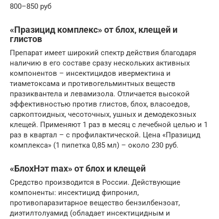
800–850 руб
«Празицид комплекс» от блох, клещей и
глистов
Препарат имеет широкий спектр действия благодаря
наличию в его составе сразу нескольких активных
компонентов – инсектицидов ивермектина и
тиаметоксама и противогельминтных веществ
празиквантела и левамизола. Отличается высокой
эффективностью против глистов, блох, власоедов,
саркоптоидных, чесоточных, ушных и демодекозных
клещей. Применяют 1 раз в месяц с лечебной целью и 1
раз в квартал – с профилактической. Цена «Празицид
комплекса» (1 пипетка 0,85 мл) – около 230 руб.
«БлохНэт max» от блох и клещей
Средство производится в России. Действующие
компоненты: инсектицид фипронил,
противопаразитарное вещество бензилбензоат,
диэтилтолуамид (обладает инсектицидным и