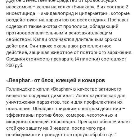
Другое отечественное средство от кровососущих
насекомых – капли на холку «Бинакар». В их составе 2
инсектицида – имидаклоприд и циперметрин, которые
воздействуют на паразитов во всех стадиях. Препарат
содержит также экстракт прополиса, обладающий
противовоспалительным и ранозаживляющим
свойством. Капли отличаются длительным сроком
действия. Они также оказывают репеллентное
действие, защищая животное от повторного заражения.
Средняя стоимость препарата (4 пипетки) составляет
200 руб.
«Beaphar» от блох, клещей и комаров
Голландские капли «Beaphar» в качестве активного
вещества содержат димпилат. Используются как для
уничтожения паразитов, так и для профилактики их
появления. Обладают широким спектром действия –
эффективны против блох, комаров, чесоточных и
иксодовых клещей, власоедов. Препарат обеспечивает
стойкую защиту на 3 недели, после чего при
необходимости проводят повторную обработку. 1