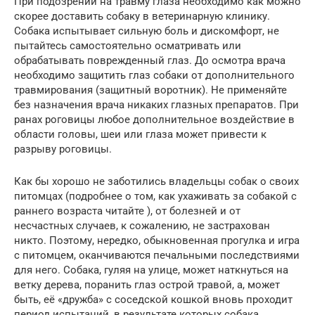
При подозрении на травму глаза необходимо как можно
скорее доставить собаку в ветеринарную клинику.
Собака испытывает сильную боль и дискомфорт, не
пытайтесь самостоятельно осматривать или
обрабатывать поврежденный глаз. До осмотра врача
необходимо защитить глаз собаки от дополнительного
травмирования (защитный воротник). Не применяйте
без назначения врача никаких глазных препаратов. При
ранах роговицы любое дополнительное воздействие в
области головы, шеи или глаза может привести к
разрыву роговицы.
Как бы хорошо не заботились владельцы собак о своих
питомцах (подробнее о том, как ухаживать за собакой с
раннего возраста читайте ), от болезней и от
несчастных случаев, к сожалению, не застрахован
никто. Поэтому, нередко, обыкновенная прогулка и игра
с питомцем, оканчиваются печальными последствиями
для него. Собака, гуляя на улице, может наткнуться на
ветку дерева, поранить глаз острой травой, а, может
быть, её «дружба» с соседской кошкой вновь проходит
период испытаний, в результате которых собака