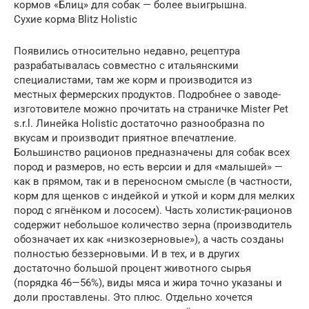
кормов «Блиц» для собак — более выигрышна.
Сухие корма Blitz Holistic
Появились относительно недавно, рецептура
разрабатывалась совместно с итальянскими
специалистами, там же корм и производится из
местных фермерских продуктов. Подробнее о заводе-
изготовителе можно прочитать на страничке Mister Pet
s.r.l. Линейка Holistic достаточно разнообразна по
вкусам и производит приятное впечатление.
Большинство рационов предназначены для собак всех
пород и размеров, но есть версии и для «малышей» —
как в прямом, так и в переносном смысле (в частности,
корм для щенков с индейкой и уткой и корм для мелких
пород с ягнёнком и лососем). Часть холистик-рационов
содержит небольшое количество зерна (производитель
обозначает их как «низкозерновые»), а часть созданы
полностью беззерновыми. И в тех, и в других
достаточно большой процент животного сырья
(порядка 46—56%), виды мяса и жира точно указаны и
доли проставлены. Это плюс. Отдельно хочется