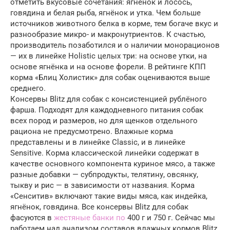
отметить вкусовые сочетания: ягнёнок и лосось,
говядина и белая рыба, ягнёнок и утка. Чем больше
источников животного белка в корме, тем богаче вкус и
разнообразие микро- и макронутриентов. К счастью,
производитель позаботился и о наличии монорационов
— их в линейке Holistic целых три: на основе утки, на
основе ягнёнка и на основе форели. В рейтинге КПП
корма «Блиц Холистик» для собак оцениваются выше
среднего.
Консервы Blitz для собак с консистенцией рублёного
фарша. Подходят для каждодневного питания собак
всех пород и размеров, но для щенков отдельного
рациона не предусмотрено. Влажные корма
представлены и в линейке Classic, и в линейке
Sensitive. Корма классической линейки содержат в
качестве основного компонента куриное мясо, а также
разные добавки — субпродукты, телятину, овсянку,
тыкву и рис — в зависимости от названия. Корма
«Сенситив» включают такие виды мяса, как индейка,
ягнёнок, говядина. Все консервы Blitz для собак
фасуются в
жестяные банки по
400 г и 750 г. Сейчас мы
работаем над анализом составов влажных кормов Blitz