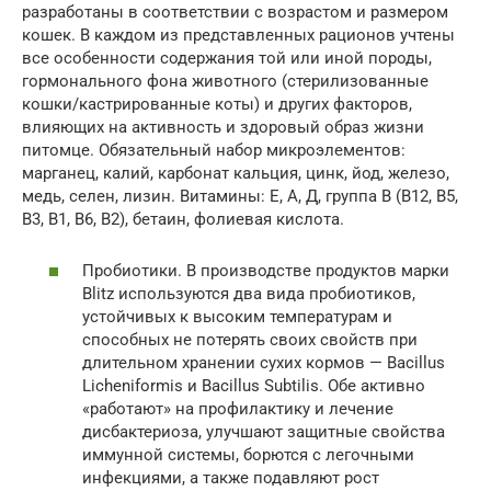
разработаны в соответствии с возрастом и размером
кошек. В каждом из представленных рационов учтены
все особенности содержания той или иной породы,
гормонального фона животного (стерилизованные
кошки/кастрированные коты) и других факторов,
влияющих на активность и здоровый образ жизни
питомце. Обязательный набор микроэлементов:
марганец, калий, карбонат кальция, цинк, йод, железо,
медь, селен, лизин. Витамины: Е, А, Д, группа В (В12, В5,
В3, В1, В6, В2), бетаин, фолиевая кислота.
Пробиотики. В производстве продуктов марки
Blitz используются два вида пробиотиков,
устойчивых к высоким температурам и
способных не потерять своих свойств при
длительном хранении сухих кормов — Bacillus
Licheniformis и Bacillus Subtilis. Обе активно
«работают» на профилактику и лечение
дисбактериоза, улучшают защитные свойства
иммунной системы, борются с легочными
инфекциями, а также подавляют рост