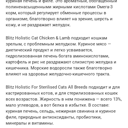
куриная печень и филе. Это ароматный, обогащенный
полиненасыщенными жирными кислотами Омега-3
корм, который регулирует обменные процессы в
организме, благотворно влияет на зрение, шерсть и
кожу, и не раздражает желудок.
Blitz Holistic Cat Chicken & Lamb подходит кошкам
зрелым, с проблемным желудком. Куриное мясо —
диетический продукт и легко усваивается,
гидролизованная печень богата аминокислотами,
картофель и рис не раздражают слизистую желудка и
кишечника. Морские водоросли также благотворно
влияют на здоровье желудочно-кишечного тракта.
Blitz Holistic For Sterilised Cats All Breeds подходит и для
кастрированных котов, и для стерилизованных кошек
всех возрастов. Жирность в нем понижена — всего 13%,
мало углеводов, а вот белка в избытке. В составе:
куриная печень, сельдь, нежирная свинина и куриное
филе, природные антиоксиданты, пробиотики,
минералы и витамины.