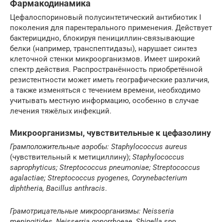
Фармакодинамика
Цефалоспориновый полусинтетический антибиотик I
поколения для парентерального применения. Действует
бактерицидно, блокируя пенициллин-связывающие
белки (например, транспептидазы), нарушает синтез
клеточной стенки микроорганизмов. Имеет широкий
спектр действия. Распространённость приобретённой
резистентности может иметь географические различия,
а также изменяться с течением времени, необходимо
учитывать местную информацию, особенно в случае
лечения тяжёлых инфекций.
Микроорганизмы, чувствительные к цефазолину
Грамположительные аэробы:
Staphylococcus aureus
(чувствительный к метициллину);
Staphylococcus
saprophyticus; Streptococcus pneumoniae; Streptococcus
agalactiae; Streptococcus pyogenes, Corynebacterium
diphtheria, Bacillus anthracis
.
Грамотрицательные микроорганизмы:
Neisseria
meningitides, Neisserria gonorrhoeae, Shigella spp.,