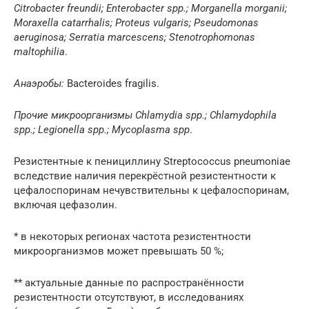
Citrobacter freundii; Enterobacter spp.; Morganella morganii;
Moraxella catarrhalis; Proteus vulgaris; Pseudomonas
aeruginosa; Serratia marcescens; Stenotrophomonas
maltophilia
.
Анаэробы:
Bacteroides fragilis.
Прочие микроорганизмы
Chlamydia spp.; Chlamydophila
spp.; Legionella spp.; Mycoplasma spp
.
Резистентные к пенициллину Streptococcus pneumoniae
вследствие наличия перекрёстной резистентности к
цефалоспоринам нечувствительны к цефалоспоринам,
включая цефазолин.
* в некоторых регионах частота резистентности
микроорганизмов может превышать 50 %;
** актуальные данные по распространённости
резистентности отсутствуют, в исследованиях