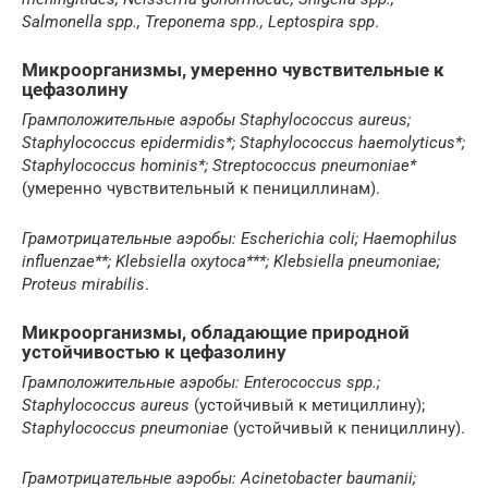
Salmonella spp., Treponema spp., Leptospira spp
.
Микроорганизмы, умеренно чувствительные к
цефазолину
Грамположительные аэробы
Staphylococcus aureus;
Staphylococcus epidermidis*; Staphylococcus haemolyticus*;
Staphylococcus hominis*; Streptococcus pneumoniae*
(умеренно чувствительный к пенициллинам).
Грамотрицательные аэробы:
Escherichia coli; Haemophilus
influenzae**; Klebsiella oxytoca***; Klebsiella pneumoniae;
Proteus mirabilis
.
Микроорганизмы, обладающие природной
устойчивостью к цефазолину
Грамположительные аэробы:
Enterococcus spp.;
Staphylococcus aureus
(устойчивый к метициллину);
Staphylococcus pneumoniae
(устойчивый к пенициллину).
Грамотрицательные аэробы:
Acinetobacter baumanii;