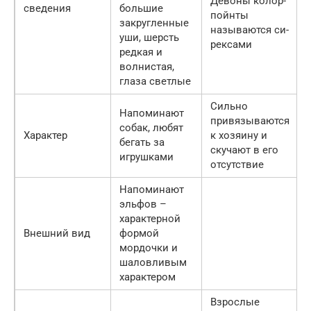
Девоны колор-
сведения
большие
пойнты
закругленные
называются си-
уши, шерсть
рексами
редкая и
волнистая,
глаза светлые
Сильно
Напоминают
привязываются
собак, любят
Характер
к хозяину и
бегать за
скучают в его
игрушками
отсутствие
Напоминают
эльфов –
характерной
Внешний вид
формой
мордочки и
шаловливым
характером
Взрослые