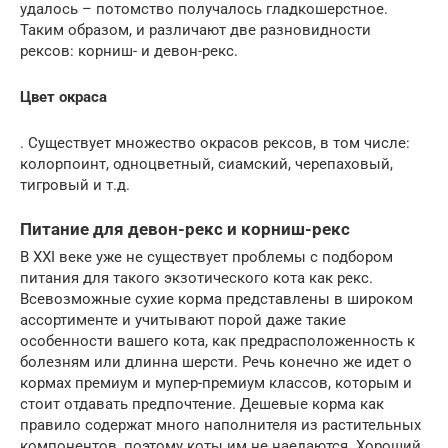
удалось – потомство получалось гладкошерстное.
Таким образом, и различают две разновидности
рексов: корниш- и девон-рекс.
Цвет окраса
. Существует множество окрасов рексов, в том числе:
колорпоинт, одноцветный, сиамский, черепаховый,
тигровый и т.д.
Питание для девон-рекс и корниш-рекс
В XXI веке уже не существует проблемы с подбором
питания для такого экзотического кота как рекс.
Всевозможные сухие корма представлены в широком
ассортименте и учитывают порой даже такие
особенности вашего кота, как предрасположенность к
болезням или длинна шерсти. Речь конечно же идет о
кормах премиум и мупер-премиум классов, которым и
стоит отдавать предпочтение. Дешевые корма как
правило содержат много наполнителя из растительных
компонентов, поэтому коты им не наедаются. Хороший