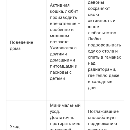
девоны
Активная
сохраняют
кошка, любит
свою
производить
активность и
впечатление –
юное
особенно в
любопытство
молодом
Любят
возрасте.
Поведение
подворовывать
Уживаются с
дома
еду со стола и
другими
спать в гамаках
домашними
над
питомцами и
радиаторами,
ласковы с
где тепло даже
детьми
в холодные
дни
Минимальный
уход.
Поглаживание
Достаточно
способствует
протирать мех
поддержанию
Уход
замшевой
шерсти в