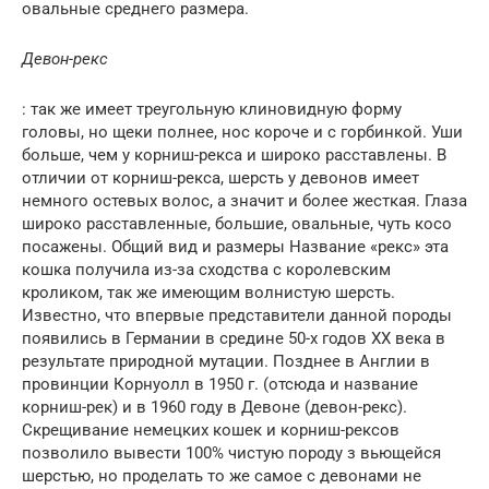
овальные среднего размера.
Девон-рекс
: так же имеет треугольную клиновидную форму
головы, но щеки полнее, нос короче и с горбинкой. Уши
больше, чем у корниш-рекса и широко расставлены. В
отличии от корниш-рекса, шерсть у девонов имеет
немного остевых волос, а значит и более жесткая. Глаза
широко расставленные, большие, овальные, чуть косо
посажены. Общий вид и размеры Название «рекс» эта
кошка получила из-за сходства с королевским
кроликом, так же имеющим волнистую шерсть.
Известно, что впервые представители данной породы
появились в Германии в средине 50-х годов XX века в
результате природной мутации. Позднее в Англии в
провинции Корнуолл в 1950 г. (отсюда и название
корниш-рек) и в 1960 году в Девоне (девон-рекс).
Скрещивание немецких кошек и корниш-рексов
позволило вывести 100% чистую породу з вьющейся
шерстью, но проделать то же самое с девонами не