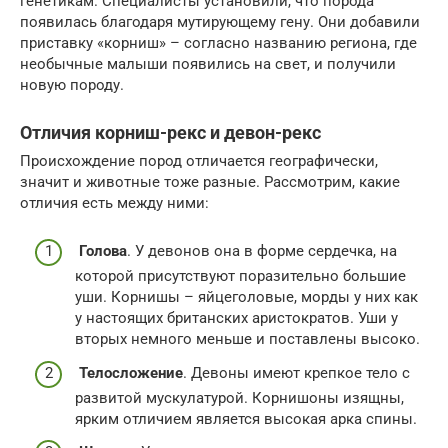
генетикам. Специалисты установили, что порода
появилась благодаря мутирующему гену. Они добавили
приставку «корниш» – согласно названию региона, где
необычные малыши появились на свет, и получили
новую породу.
Отличия корниш-рекс и девон-рекс
Происхождение пород отличается географически,
значит и животные тоже разные. Рассмотрим, какие
отличия есть между ними:
Голова
. У девонов она в форме сердечка, на
которой присутствуют поразительно большие
уши. Корнишы – яйцеголовые, морды у них как
у настоящих британских аристократов. Уши у
вторых немного меньше и поставлены высоко.
Телосложение
. Девоны имеют крепкое тело с
развитой мускулатурой. Корнишоны изящны,
ярким отличием является высокая арка спины.