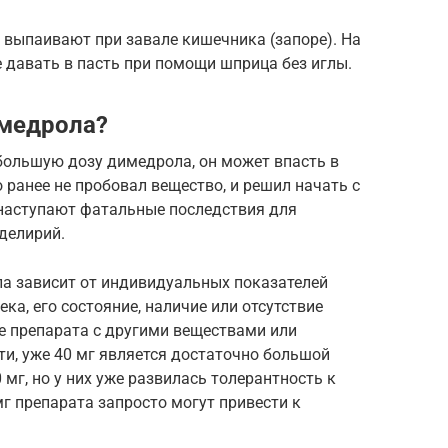
 выпаивают при завале кишечника (запоре). На
е давать в пасть при помощи шприца без иглы.
имедрола?
большую дозу димедрола, он может впасть в
о ранее не пробовал вещество, и решил начать с
 наступают фатальные последствия для
 делирий.
а зависит от индивидуальных показателей
ка, его состояние, наличие или отсутствие
е препарата с другими веществами или
и, уже 40 мг является достаточно большой
мг, но у них уже развилась толерантность к
мг препарата запросто могут привести к