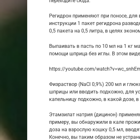
переходите сюда.
Регидрон применяют при поносе, для 
инструкции 1 пакет регидрона развод
0,5 пакета на 0,5 литра, в целях эконо
Выпаивать в пасть по 10 мл на 1 кг м
помощи шприца без иглы. В этом виде
https://youtube.com/watch?v=wc_snhE
Физраствор (NaCl 0,9%) 200 мл и глюк
шприцы или вводить подкожно, для у
капельницу подкожно, в какой дозе, в
Этамзилат натрия (дицинон) применя
примеру, вы обнаружили в кале прож
доза на взрослую кошку 0,5 мл, ввод
Конечно, вы таким образом не устрани