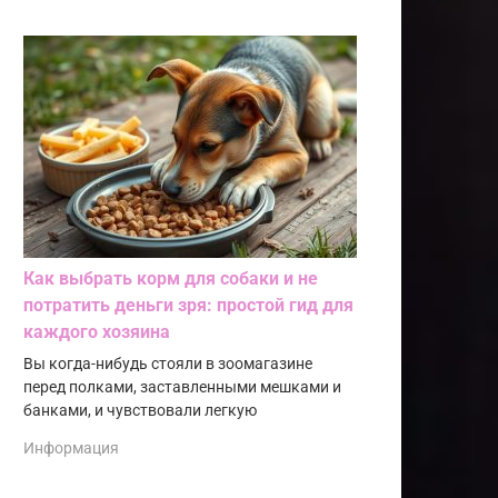
Как выбрать корм для собаки и не
потратить деньги зря: простой гид для
каждого хозяина
Вы когда-нибудь стояли в зоомагазине
перед полками, заставленными мешками и
банками, и чувствовали легкую
Информация