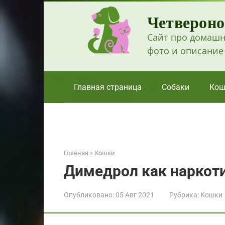
Перейти
Четвероно
к
контенту
Сайт про домашн
фото и описание
Главная страница
Собаки
Кош
Главная
»
Кошки
Димедрол как наркот
Опубликовано:
05 Авг 2021
Рубрика:
Кошки