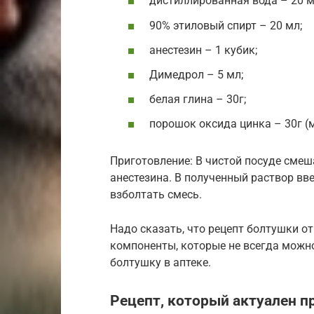
дистиллированная вода – 20 м
90% этиловый спирт – 20 мл;
анестезин – 1 кубик;
Димедрол – 5 мл;
белая глина – 30г;
порошок оксида цинка – 30г (
Приготовление: В чистой посуде смеша
анестезина. В полученный раствор вв
взболтать смесь.
Надо сказать, что рецепт болтушки о
компоненты, которые не всегда можно
болтушку в аптеке.
Рецепт, который актуален п