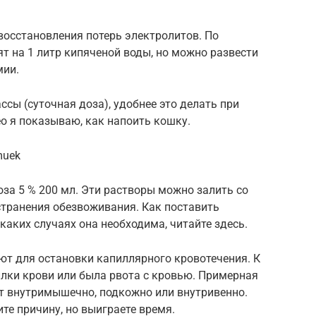
восстановления потерь электролитов. По
ят на 1 литр кипяченой воды, но можно развести
мии.
ассы (суточная доза), удобнее это делать при
о я показываю, как напоить кошку.
muek
оза 5 % 200 мл. Эти растворы можно залить со
странения обезвоживания. Как поставить
 каких случаях она необходима, читайте здесь.
ют для остановки капиллярного кровотечения. К
илки крови или была рвота с кровью. Примерная
ят внутримышечно, подкожно или внутривенно.
те причину, но выиграете время.