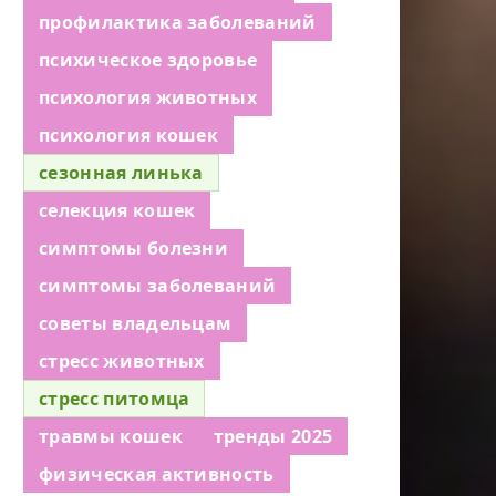
профилактика заболеваний
психическое здоровье
психология животных
психология кошек
сезонная линька
селекция кошек
симптомы болезни
симптомы заболеваний
советы владельцам
стресс животных
стресс питомца
травмы кошек
тренды 2025
физическая активность