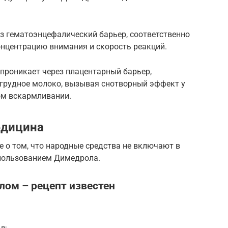
з гематоэнцефалический барьер, соответственно
онцентрацию внимания и скорость реакций.
проникает через плацентарный барьер,
в грудное молоко, вызывая снотворный эффект у
ом вскармливании.
едицина
 о том, что народные средства не включают в
спользованием Димедрола.
лом – рецепт известен