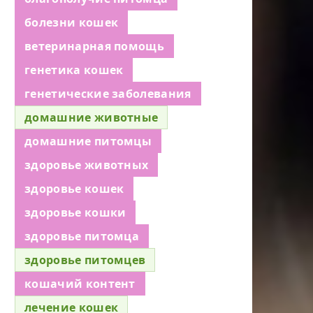
болезни кошек
ветеринарная помощь
генетика кошек
генетические заболевания
домашние животные
домашние питомцы
здоровье животных
здоровье кошек
здоровье кошки
здоровье питомца
здоровье питомцев
кошачий контент
лечение кошек