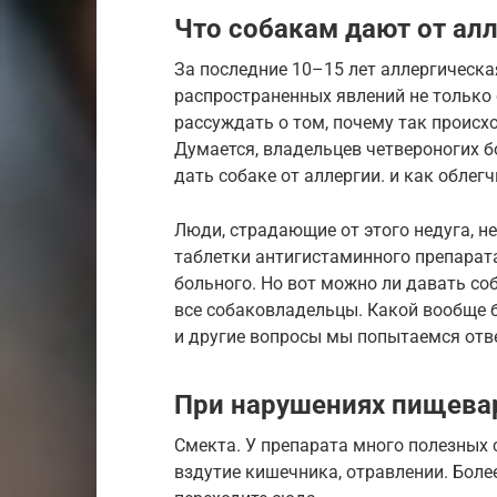
Что собакам дают от ал
За последние 10–15 лет аллергическа
распространенных явлений не только 
рассуждать о том, почему так происх
Думается, владельцев четвероногих б
дать собаке от аллергии. и как облег
Люди, страдающие от этого недуга, н
таблетки антигистаминного препарат
больного. Но вот можно ли давать со
все собаковладельцы. Какой вообще б
и другие вопросы мы попытаемся отв
При нарушениях пищева
Смекта. У препарата много полезных 
вздутие кишечника, отравлении. Более