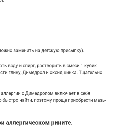
л;
можно заменить на детскую присыпку).
ть воду и спирт, растворить в смеси 1 кубик
ести глину, Димедрол и оксид цинка. Тщательно
т аллергии с Димедролом включает в себя
 быстро найти, поэтому проще приобрести мазь-
ри аллергическом рините.