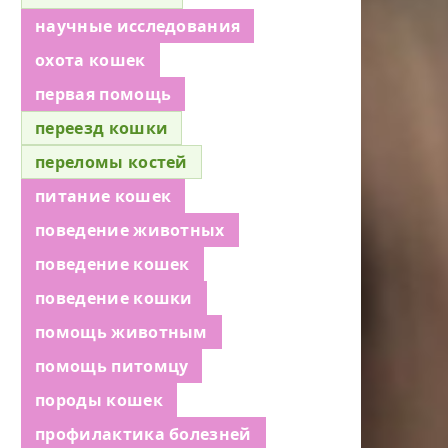
научные исследования
охота кошек
первая помощь
переезд кошки
переломы костей
питание кошек
поведение животных
поведение кошек
поведение кошки
помощь животным
помощь питомцу
породы кошек
профилактика болезней