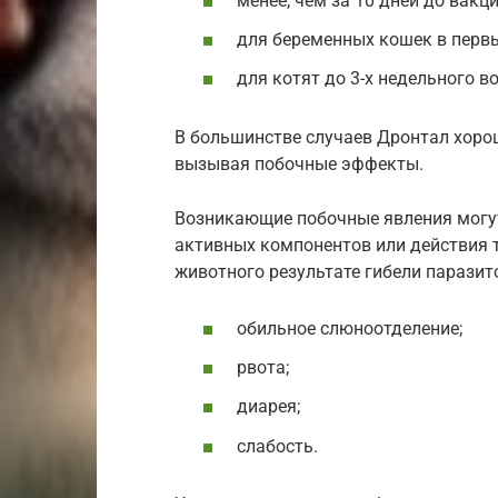
менее, чем за 10 дней до вакци
для беременных кошек в первы
для котят до 3-х недельного в
В большинстве случаев Дронтал хоро
вызывая побочные эффекты.
Возникающие побочные явления могут
активных компонентов или действия 
животного результате гибели паразит
обильное слюноотделение;
рвота;
диарея;
слабость.