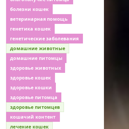
болезни кошек
ветеринарная помощь
генетика кошек
генетические заболевания
домашние животные
домашние питомцы
здоровье животных
здоровье кошек
здоровье кошки
здоровье питомца
здоровье питомцев
кошачий контент
лечение кошек