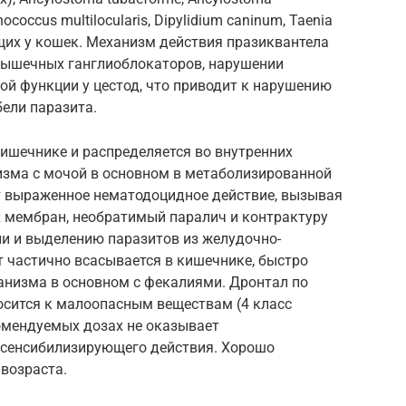
inococcus multilocularis, Dipylidium caninum, Taenia
ющих у кошек. Механизм действия празиквантела
мышечных ганглиоблокаторов, нарушении
ой функции у цестод, что приводит к нарушению
ели паразита.
ишечнике и распределяется во внутренних
низма с мочой в основном в метаболизированной
т выраженное нематодоцидное действие, вызывая
 мембран, необратимый паралич и контрактуру
ли и выделению паразитов из желудочно-
 частично всасывается в кишечнике, быстро
анизма в основном с фекалиями. Дронтал по
осится к малоопасным веществам (4 класс
комендуемых дозах не оказывает
и сенсибилизирующего действия. Хорошо
возраста.