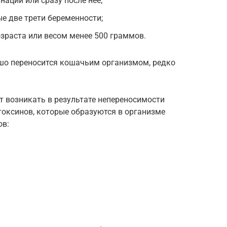
нации или сразу после нее;
е две трети беременности;
озраста или весом менее 500 граммов.
шо переносится кошачьим организмом, редко
 возникать в результате непереносимости
токсинов, которые образуются в организме
ов: