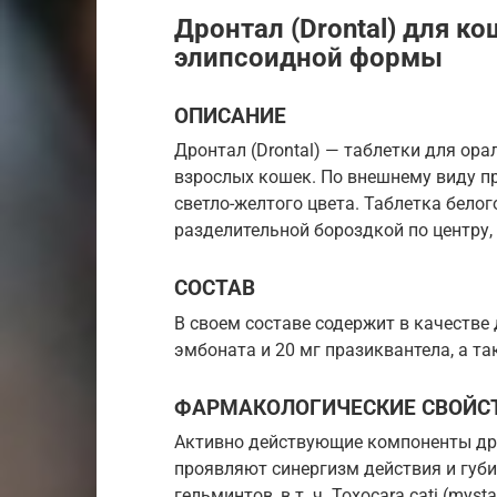
Дронтал (Drontal) для к
элипсоидной формы
ОПИСАНИЕ
Дронтал (Drontal) — таблетки для ор
взрослых кошек. По внешнему виду п
светло-желтого цвета. Таблетка белог
разделительной бороздкой по центру, 
СОСТАВ
В своем составе содержит в качестве
эмбоната и 20 мг празиквантела, а т
ФАРМАКОЛОГИЧЕСКИЕ СВОЙС
Активно действующие компоненты дро
проявляют синергизм действия и губи
гельминтов, в т. ч. Toxocara cati (mys