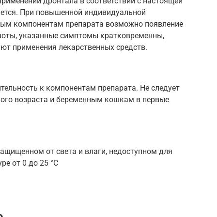
применении дронтала в соответствии с настоящей
дается. При повышенной индивидуальной
вным компонентам препарата возможно появление
воты, указанные симптомы кратковременны,
уют применения лекарственных средств.
ельность к компонентам препарата. Не следует
ого возраста и беременным кошкам в первые
защищенном от света и влаги, недоступном для
ре от 0 до 25 °С
ю