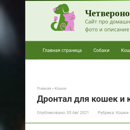
Перейти
Четвероно
к
контенту
Сайт про домашн
фото и описание
Главная страница
Собаки
Кош
Главная
»
Кошки
Дронтал для кошек и 
Опубликовано:
05 Авг 2021
Рубрика:
Кошки