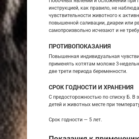
Побочных явлений и осложнений при 
инструкцией, как правило, не наблю
чувствительности животного к акти
повышенной саливации, диареи или р
самопроизвольно исчезают и не треб
ПРОТИВОПОКАЗАНИЯ
Повышенная индивидуальная чувствит
применять котятам моложе 3-недельн
две трети периода беременности.
СРОК ГОДНОСТИ И ХРАНЕНИЯ
С предосторожностью по списку Б. В 
детей и животных месте при температу
Срок годности — 5 лет.
Показания к применени