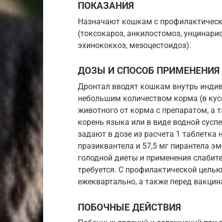
ПОКАЗАНИЯ
Назначают кошкам с профилактическо
(токсокароз, анкилостомоз, унцинарио
эхинококкоз, мезоцестоидоз).
ДОЗЫ И СПОСОБ ПРИМЕНЕНИЯ
Дронтал вводят кошкам внутрь индив
небольшим количеством корма (в куск
животного от корма с препаратом, а 
корень языка или в виде водной сусп
задают в дозе из расчета 1 таблетка 
празиквантела и 57,5 мг пирантела э
голодной диеты и применения слабит
требуется. С профилактической цель
ежеквартально, а также перед вакцин
ПОБОЧНЫЕ ДЕЙСТВИЯ