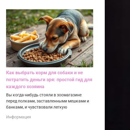
Как выбрать корм для собаки и не
потратить деньги зря: простой гид для
каждого хозяина
Вы когда-нибудь стояли в зоомагазине
перед полками, заставленными мешками и
банками, и чувствовали легкую
Информация