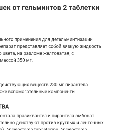
ошек от гельминтов 2 таблетки
ального применения для дегельминтизации
репарат представляет собой вязкую жидкость
о цвета, на разломе желтоватая, с
массой 350 мг.
 действующих веществ 230 мг пирантела
акже вспомогательные компоненты.
ТВА
нтала празиквантел и пирантела эмбонат
тельно действуют против круглых и ленточных
tax), Ancylostoma tubaeforme, Ancylostoma