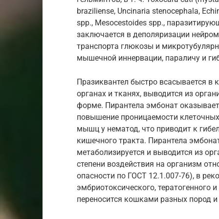
braziliense, Uncinaria stenocephala, Ech
spp., Mesocestoides spp., паразитиру
заключается в деполяризации нейро
транспорта глюкозы и микротубулярн
мышечной иннервации, параличу и гиб
Празиквантел быстро всасывается в к
органах и тканях, выводится из орга
форме. Пирантела эмбонат оказывае
повышение проницаемости клеточных
мышц у нематод, что приводит к гибе
кишечного тракта. Пирантела эмбонат
метаболизируется и выводится из орг
степени воздействия на организм отн
опасности по ГОСТ 12.1.007-76), в ре
эмбриотоксического, тератогенного 
переносится кошками разных пород и 