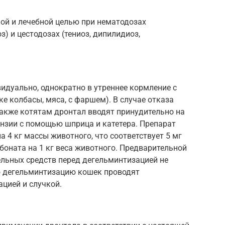
й и лечебной целью при нематодозах
з) и цестодозах (тениоз, дипилидиоз,
идуально, однократно в утреннее кормление с
е колбасы, мяса, с фаршем). В случае отказа
также котятам дронтал вводят принудительно на
ензии с помощью шприца и катетера. Препарат
на 4 кг массы животного, что соответствует 5 мг
мбоната на 1 кг веса животного. Предварительной
ельных средств перед дегельминтизацией не
ю дегельминтизацию кошек проводят
ацией и случкой.