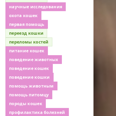
научные исследования
охота кошек
первая помощь
переезд кошки
переломы костей
питание кошек
поведение животных
поведение кошек
поведение кошки
помощь животным
помощь питомцу
породы кошек
профилактика болезней