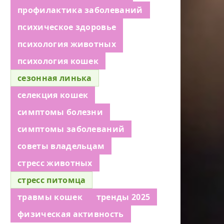
профилактика заболеваний
психическое здоровье
психология животных
психология кошек
сезонная линька
селекция кошек
симптомы болезни
симптомы заболеваний
советы владельцам
стресс животных
стресс питомца
травмы кошек
тренды 2025
физическая активность