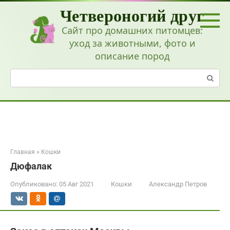
Перейти
Четвероногий друг
к
контенту
Сайт про домашних питомцев:
уход за животными, фото и
описание пород
Поиск:
Главная
»
Кошки
Дюфалак
Опубликовано:
05 Авг 2021
Кошки
Александр Петров