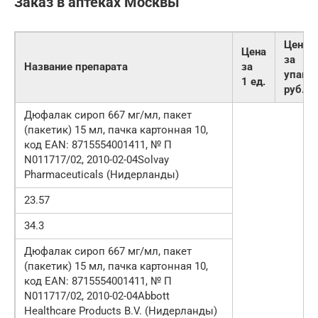
Заказ в аптеках Москвы
Цена
Цена
за
Название препарата
за
упак.,
1 ед.
руб.
Дюфалак сироп 667 мг/мл, пакет
(пакетик) 15 мл, пачка картонная 10,
код EAN: 8715554001411, № П
N011717/02, 2010-02-04Solvay
Pharmaceuticals (Нидерланды)
23.57
34.3
Дюфалак сироп 667 мг/мл, пакет
(пакетик) 15 мл, пачка картонная 10,
код EAN: 8715554001411, № П
N011717/02, 2010-02-04Abbott
Healthcare Products B.V. (Нидерланды)