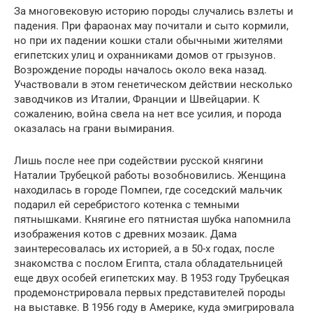
За многовековую историю породы случались взлеты и
падения. При фараонах мау почитали и сыто кормили,
но при их падении кошки стали обычными жителями
египетских улиц и охранниками домов от грызунов.
Возрождение породы началось около века назад.
Участвовали в этом генетическом действии несколько
заводчиков из Италии, Франции и Швейцарии. К
сожалению, война свела на нет все усилия, и порода
оказалась на грани вымирания.
Лишь после нее при содействии русской княгини
Наталии Трубецкой работы возобновились. Женщина
находилась в городе Помпеи, где соседский мальчик
подарил ей серебристого котенка с темными
пятнышками. Княгине его пятнистая шубка напомнила
изображения котов с древних мозаик. Дама
заинтересовалась их историей, а в 50-х годах, после
знакомства с послом Египта, стала обладательницей
еще двух особей египетских мау. В 1953 году Трубецкая
продемонстрировала первых представителей породы
на выставке. В 1956 году в Америке, куда эмигрировала