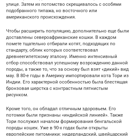
улице. Затем их потомство скрещивалось с особями
подобранного типажа, но восточного или
американского происхождения.
Чтобы расширить популяцию, дополнительно еще были
доставлены североафриканские кошки. В каждом
помете тщательно отбирали котят, подходящих по
стандарту, облик которых соответствовал
древнеегипетскому эталону. Именно интенсивный
отбор способствовал успешному возрождению данной
породы, а также то, что за основу был взят «дикий» вид
мау. В 80-е годы в Америку импортировали кота Тори из
Индии. Его характерной особенностью была блестящая
бронзовая шерстка с контрастным пятнистым
рисунком.
Кроме того, он обладал отличным здоровьем. Его
потомки были признаны «индийской линией». Также
Тори послужил началом формирования бенгальской
породы кошек. Уже в 90-х годах были открыты
европейские питомники: нидерландский, швейцарский