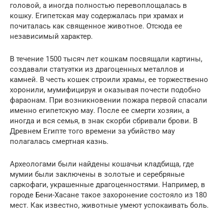
головой, а иногда полностью перевоплощалась в
кошку. Египетская мау содержалась при храмах и
почиталась как священное животное. Отсюда ее
независимый характер.
В течение 1500 тысяч лет кошкам посвящали картины,
создавали статуэтки из драгоценных металлов и
камней. В честь кошек строили храмы, ее торжественно
хоронили, мумифицируя и оказывая почести подобно
фараонам. При возникновении пожара первой спасали
именно египетскую мау. После ее смерти хозяин, а
иногда и вся семья, в знак скорби сбривали брови. В
Древнем Египте того времени за убийство мау
полагалась смертная казнь.
Археологами были найдены кошачьи кладбища, где
мумии были заключены в золотые и серебряные
саркофаги, украшенные драгоценностями. Например, в
городе Бени-Хасане такое захоронение состояло из 180
мест. Как известно, животные умеют успокаивать боль.