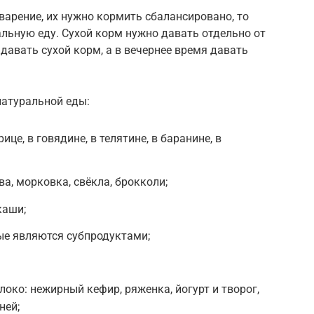
арение, их нужно кормить сбалансировано, то
альную еду. Сухой корм нужно давать отдельно от
давать сухой корм, а в вечернее время давать
натуральной еды:
ице, в говядине, в телятине, в баранине, в
ва, морковка, свёкла, брокколи;
каши;
рые являются субпродуктами;
око: нежирный кефир, ряженка, йогурт и творог,
ней;