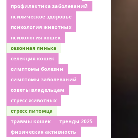
профилактика заболеваний
психическое здоровье
психология животных
психология кошек
сезонная линька
селекция кошек
симптомы болезни
симптомы заболеваний
советы владельцам
стресс животных
стресс питомца
травмы кошек
тренды 2025
физическая активность