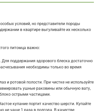
 особых условий, но представители породы
содержании в квартире выгуливайте их несколько
того питомца важно:
. Для поддержания здорового блеска достаточно
 расчесывания необходимы только во время
лаз и ротовой полости. При чистке не используйте
равмировать ушные раковины или обычную вату,
яблоко острыми частицами.
Частое купание портит качество шерсти. Купайте
но не чаще 1 раза в полгода. В качестве