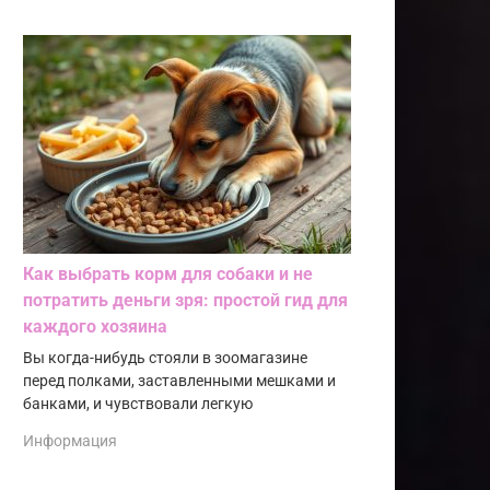
Как выбрать корм для собаки и не
потратить деньги зря: простой гид для
каждого хозяина
Вы когда-нибудь стояли в зоомагазине
перед полками, заставленными мешками и
банками, и чувствовали легкую
Информация