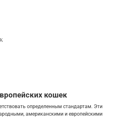
а;
европейских кошек
етствовать определенным стандартам. Эти
ародными, американскими и европейскими