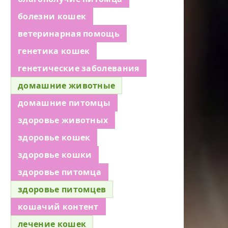
болезни кошек
ветеринарная помощь
генетика кошек
генетические заболевания
домашние животные
домашние питомцы
здоровье животных
здоровье кошек
здоровье кошки
здоровье питомца
здоровье питомцев
кошачий контент
лечение кошек