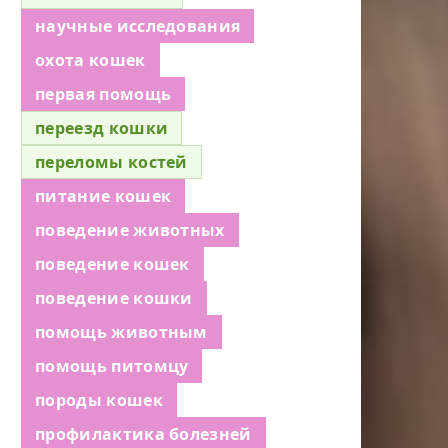
научные исследования
охота кошек
первая помощь
переезд кошки
переломы костей
питание кошек
поведение животных
поведение кошек
поведение кошки
помощь животным
помощь питомцу
породы кошек
профилактика болезней