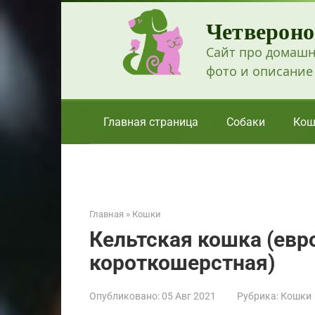
Перейти
Четвероно
к
контенту
Сайт про домашн
фото и описание
Главная страница
Собаки
Кош
Главная
»
Кошки
Кельтская кошка (евр
короткошерстная)
Опубликовано:
05 Авг 2021
Рубрика:
Кошки