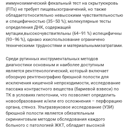
иммунохимический фекальный тест на скрытуюкровь
(FITs) не требует пищевыхограничений, но также
обладаетотносительно невысокими чувствительностью
и специфичностью (35–50 %); молекулярные тесты
определения ДНК, содержащей
мутации,высокочувствительны (64–91 %) испецифичны
(93–96 %), однако ихиспользование ограничено
техническими трудностями и материальнымизатратами.
Среди рутинных инструментальных методов
диагностики основным и наиболее доступным
является рентгенологический, который включает
обзорную рентгенографию брюшной полости для
исключения кишечной непроходимости, исследование
пассажа контрастного вещества (бариевой взвеси) по
ТК в условиях гипотонии, что позволяет определить
новообразование и/или его осложнения – перфорацию
органа, стеноз. Ультразвуковое исследование (УЗИ)
брюшной полости является обязательным
скрининговым методом обследования каждого
больного с патологией ЖКТ, обладает высокой