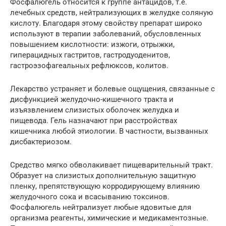
Фосфалюгель относится к группе антацидов, т.е.
лечебных средств, нейтрализующих в желудке соляную
кислоту. Благодаря этому свойству препарат широко
используют в терапии заболеваний, обусловленных
повышением кислотности: изжоги, отрыжки,
гиперацидных гастритов, гастродуоденитов,
гастроэзофагеальных рефлюксов, колитов.
Лекарство устраняет и болевые ощущения, связанные с
дисфункцией желудочно-кишечного тракта и
изъязвлением слизистых оболочек желудка и
пищевода. Гель назначают при расстройствах
кишечника любой этиологии. В частности, вызванных
дисбактериозом.
Средство мягко обволакивает пищеварительный тракт.
Образует на слизистых дополнительную защитную
пленку, препятствующую корродирующему влиянию
желудочного сока и всасыванию токсинов.
Фосфалюгель нейтрализует любые ядовитые для
организма реагенты, химические и медикаментозные.