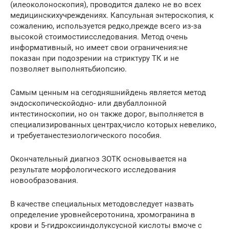
(илеоколоноскопия), проводится далеко не во всех
медицинскихучреждениях. Капсульная энтероскопия, к
сожалению, используется редко,прежде всего из-за
высокой стоимостиисследования. Метод очень
информативный, но имеет свои ограничения:не
показан при подозрении на стриктуру ТК и не
позволяет выполнятьбиопсию.
Самым ценным на сегодняшнийдень является метод
эндоскопическойодно- или двубаллонной
интестиноскопии, но он также дорог, выполняется в
специализированных центрах,число которых невелико,
и требуетанестезиологического пособия.
Окончательный диагноз ЗОТК основывается на
результате морфологического исследования
новообразования.
В качестве специальных методовследует назвать
определение уровнейсеротонина, хромогранина в
крови и 5-гидроксииндолуксусной кислоты вмоче с