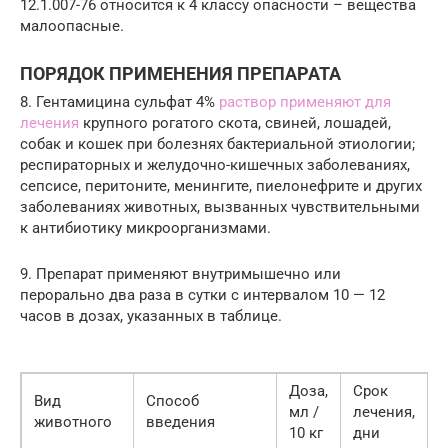
12.1.007-76 относится к 4 классу опасности – вещества
малоопасные.
ПОРЯДОК ПРИМЕНЕНИЯ ПРЕПАРАТА
8. Гентамицина сульфат 4%
раствор применяют для
лечения
крупного рогатого скота, свиней, лошадей,
собак и кошек при болезнях бактериальной этиологии;
респираторных и желудочно-кишечных заболеваниях,
сепсисе, перитоните, менингите, пиелонефрите и других
заболеваниях животных, вызванных чувствительными
к антибиотику микроорганизмами.
9. Препарат применяют внутримышечно или
перорально два раза в сутки с интервалом 10 — 12
часов в дозах, указанных в таблице.
Доза,
Срок
Вид
Способ
мл /
лечения,
животного
введения
10 кг
дни