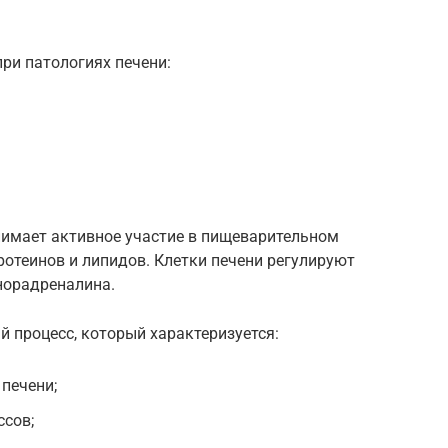
ри патологиях печени:
нимает активное участие в пищеварительном
ротеинов и липидов. Клетки печени регулируют
норадреналина.
й процесс, который характеризуется:
 печени;
сов;