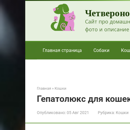
Перейти
Четвероно
к
контенту
Сайт про домашн
фото и описание
Главная страница
Собаки
Кош
Главная
»
Кошки
Гепатолюкс для коше
Опубликовано:
05 Авг 2021
Рубрика:
Кошки