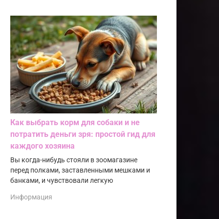
Как выбрать корм для собаки и не
потратить деньги зря: простой гид для
каждого хозяина
Вы когда-нибудь стояли в зоомагазине
перед полками, заставленными мешками и
банками, и чувствовали легкую
Информация