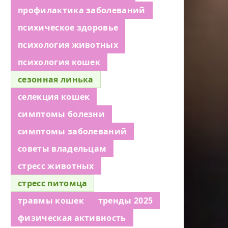
профилактика заболеваний
психическое здоровье
психология животных
психология кошек
сезонная линька
селекция кошек
симптомы болезни
симптомы заболеваний
советы владельцам
стресс животных
стресс питомца
травмы кошек
тренды 2025
физическая активность