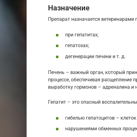
Назначение
Препарат назначается ветеринарами п
при гепатитах;
гепатозах;
дегенерации печени и т. д.
Печень – важный орган, который при
процессе, обеспечивая расщепление п
выработку гормонов – адреналина и 
Гепатит – это опасный воспалительны
гибелью гепатоцитов – клеток
нарушениями обменных процес