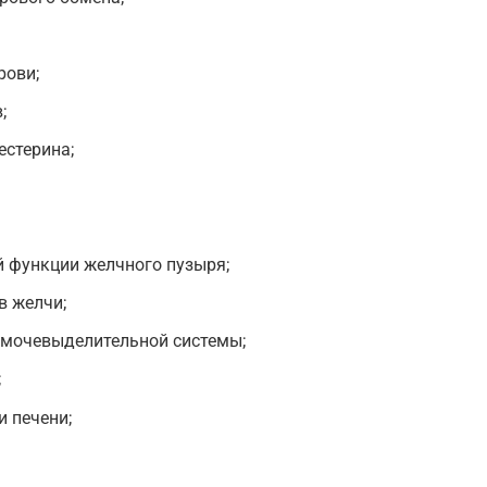
рови;
;
естерина;
 функции желчного пузыря;
в желчи;
мочевыделительной системы;
;
 печени;