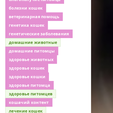
болезни кошек
ветеринарная помощь
генетика кошек
генетические заболевания
домашние животные
домашние питомцы
здоровье животных
здоровье кошек
здоровье кошки
здоровье питомца
здоровье питомцев
кошачий контент
лечение кошек