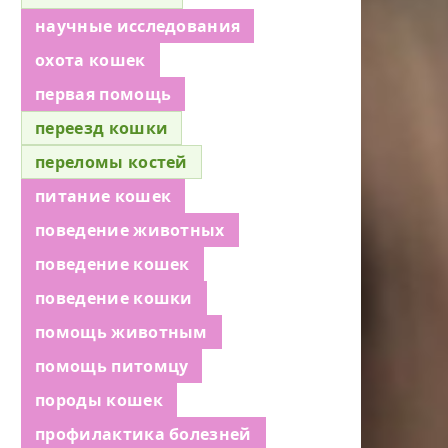
научные исследования
охота кошек
первая помощь
переезд кошки
переломы костей
питание кошек
поведение животных
поведение кошек
поведение кошки
помощь животным
помощь питомцу
породы кошек
профилактика болезней