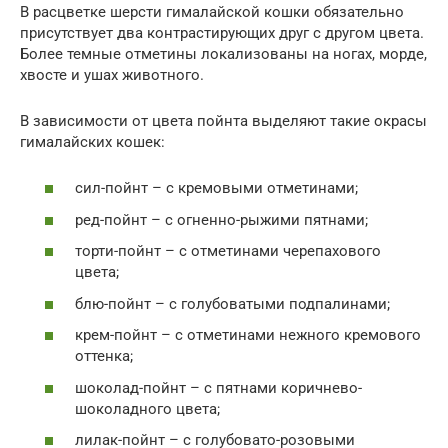
В расцветке шерсти гималайской кошки обязательно
присутствует два контрастирующих друг с другом цвета.
Более темные отметины локализованы на ногах, морде,
хвосте и ушах животного.
В зависимости от цвета пойнта выделяют такие окрасы
гималайских кошек:
сил-пойнт – с кремовыми отметинами;
ред-пойнт – с огненно-рыжими пятнами;
торти-пойнт – с отметинами черепахового
цвета;
блю-пойнт – с голубоватыми подпалинами;
крем-пойнт – с отметинами нежного кремового
оттенка;
шоколад-пойнт – с пятнами коричнево-
шоколадного цвета;
лилак-пойнт – с голубовато-розовыми