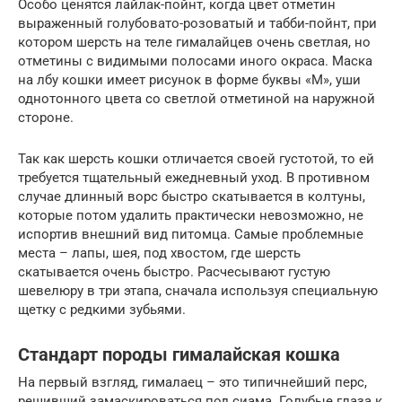
Особо ценятся лайлак-пойнт, когда цвет отметин
выраженный голубовато-розоватый и табби-пойнт, при
котором шерсть на теле гималайцев очень светлая, но
отметины с видимыми полосами иного окраса. Маска
на лбу кошки имеет рисунок в форме буквы «М», уши
однотонного цвета со светлой отметиной на наружной
стороне.
Так как шерсть кошки отличается своей густотой, то ей
требуется тщательный ежедневный уход. В противном
случае длинный ворс быстро скатывается в колтуны,
которые потом удалить практически невозможно, не
испортив внешний вид питомца. Самые проблемные
места – лапы, шея, под хвостом, где шерсть
скатывается очень быстро. Расчесывают густую
шевелюру в три этапа, сначала используя специальную
щетку с редкими зубьями.
Стандарт породы гималайская кошка
На первый взгляд, гималаец – это типичнейший перс,
решивший замаскироваться под сиама. Голубые глаза к