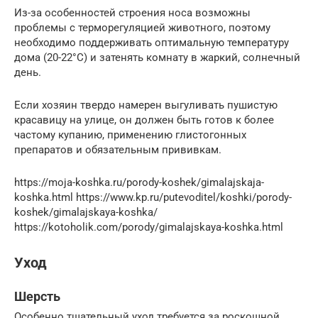
Из-за особенностей строения носа возможны
проблемы с терморегуляцией животного, поэтому
необходимо поддерживать оптимальную температуру
дома (20-22°С) и затенять комнату в жаркий, солнечный
день.
Если хозяин твердо намерен выгуливать пушистую
красавицу на улице, он должен быть готов к более
частому купанию, применению глистогонных
препаратов и обязательным прививкам.
https://moja-koshka.ru/porody-koshek/gimalajskaja-
koshka.html https://www.kp.ru/putevoditel/koshki/porody-
koshek/gimalajskaya-koshka/
https://kotoholik.com/porody/gimalajskaya-koshka.html
Уход
Шерсть
Особенно тщательный уход требуется за роскошной