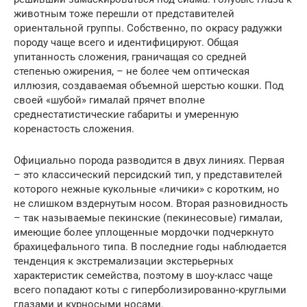
животным тоже перешли от представителей
ориентальной группы. Собственно, по окрасу радужки
породу чаще всего и идентифицируют. Общая
упитанность сложения, граничащая со средней
степенью ожирения, – не более чем оптическая
иллюзия, создаваемая объемной шерстью кошки. Под
своей «шубой» гималай прячет вполне
среднестатистические габариты и умеренную
коренастость сложения.
Официально порода разводится в двух линиях. Первая
– это классический персидский тип, у представителей
которого нежные кукольные «личики» с коротким, но
не слишком вздернутым носом. Вторая разновидность
– так называемые пекинские (пекинесовые) гималаи,
имеющие более уплощенные мордочки подчеркнуто
брахицефального типа. В последние годы наблюдается
тенденция к экстремализации экстерьерных
характеристик семейства, поэтому в шоу-класс чаще
всего попадают коты с гиперболизированно-круглыми
глазами и курносыми носами.