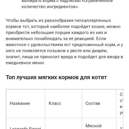
выбирать корма с надписью «Ограниченное
количество ингредиентов».
Чтобы выбрать из разнообразия гипоаллергенных
кормов тот, который наиболее подойдет кошке, можно
приобрести небольшие порции каждого из них и
внимательно понаблюдать за ее реакцией. Если
животное с удовольствием ест предложенный корм, и у
него не появляется позывов к рвоте или диареи,
значит, пища не приносит вреда и подойдет для ввода в
ежедневное меню.
Топ лучших мягких кормов для котят
Сре
сто
Название
Класс
Состав
и ве
упа
Мясной
Leonardo Finest
110 