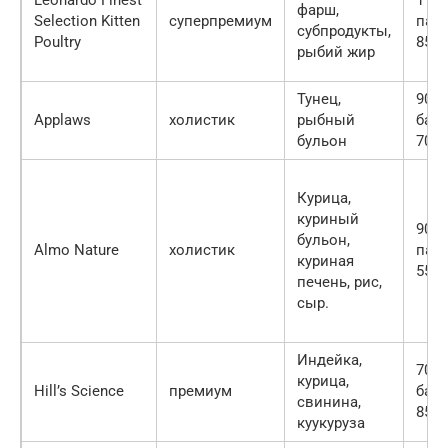
фарш,
Selection Kitten
суперпремиум
пак
субпродукты,
Poultry
85 гр
рыбий жир
Тунец,
90 р
Applaws
холистик
рыбный
бан
бульон
70 гр
Курица,
куриный
90 р
бульон,
Almo Nature
холистик
пак
куриная
55 гр
печень, рис,
сыр.
Индейка,
70 р
курица,
Hill’s Science
премиум
бан
свинина,
85 гр
куукуруза