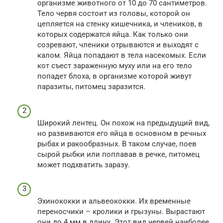
организме животного от 10 до 70 сантиметров.
Тело червя состоит из головы, которой он
цепляется на стенку кишечника, и члеников, в
которых содержатся яйца. Как только они
созревают, членики отрываются и выходят с
калом. Яйца попадают в тела насекомых. Если
кот съест зараженную муху или на его тело
попадет блоха, в организме которой живут
паразиты, питомец заразится.
Широкий лентец. Он похож на предыдущий вид,
но развиваются его яйца в основном в речных
рыбах и ракообразных. В таком случае, поев
сырой рыбки или поплавав в речке, питомец
может подхватить заразу.
Эхинококки и альвеококки. Их временные
переносчики – кролики и грызуны. Вырастают
они до 4 мм в длину. Этот вид червей наиболее