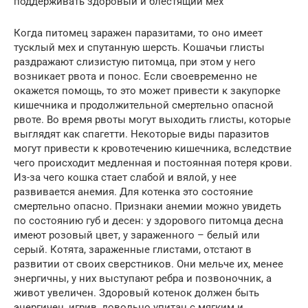
поддерживать здоровый и блестящий мех
Когда питомец заражен паразитами, то оно имеет
тусклый мех и спутанную шерсть. Кошачьи глисты
раздражают слизистую питомца, при этом у него
возникает рвота и понос. Если своевременно не
окажется помощь, то это может привести к закупорке
кишечника и продолжительной смертельно опасной
рвоте. Во время рвоты могут выходить глисты, которые
выглядят как спагетти. Некоторые виды паразитов
могут привести к кровотечению кишечника, вследствие
чего происходит медленная и постоянная потеря крови.
Из-за чего кошка стает слабой и вялой, у нее
развивается анемия. Для котенка это состояние
смертельно опасно. Признаки анемии можно увидеть
по состоянию губ и десен: у здорового питомца десна
имеют розовый цвет, у зараженного – белый или
серый. Котята, зараженные глистами, отстают в
развитии от своих сверстников. Они мельче их, менее
энергичны, у них выступают ребра и позвоночник, а
живот увеличен. Здоровый котенок должен быть
энергичен, игрив, довольно упитан с мягким и