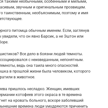
тся такими необычными, особенными и милыми,
красивым, звучным и оригинальным прозвищем.
-то таинственным, необъяснимым, поэтому и имя
етствующее.
черного питомца обычным именем. Если, заглянув
 увидели, что он явно Барсик, а не Эштон или
боре.
шистиков? Все дело в боязни людей темноты.
 ассоциировался с неизведанным, непонятным.
емноты, ведь она таила много опасностей.
ошка в прошлой жизни была человеком, которого
ратили в животное.
зяева пришлось несладко. Женщин, имевших
ермании котофеев этого окраса в те времена
ыгнет на кровать больного, вскоре заболевший
в нынешние времена люди умудряются причинить