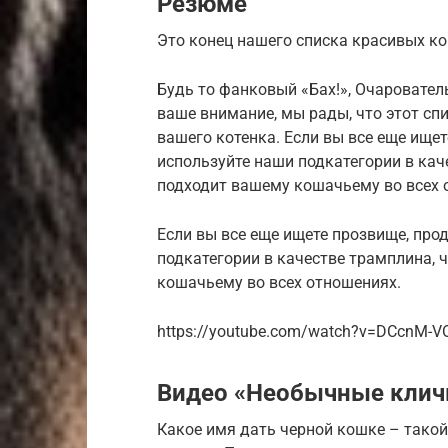
Резюме
Это конец нашего списка красивых ко
Будь то фанковый «Бах!», Очаровател
ваше внимание, мы рады, что этот сп
вашего котенка. Если вы все еще ище
используйте наши подкатегории в кач
подходит вашему кошачьему во всех
Если вы все еще ищете прозвище, про
подкатегории в качестве трамплина, 
кошачьему во всех отношениях.
https://youtube.com/watch?v=DCcnM-V
Видео «Необычные кличк
Какое имя дать черной кошке – тако