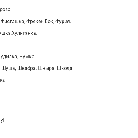
роза.
 Фисташка, Фрекен Бок, Фурия.
ушка,Хулиганка.
Чудилка, Чумка.
 Шуша, Швабра, Шныра, Шкода.
ка.
yI