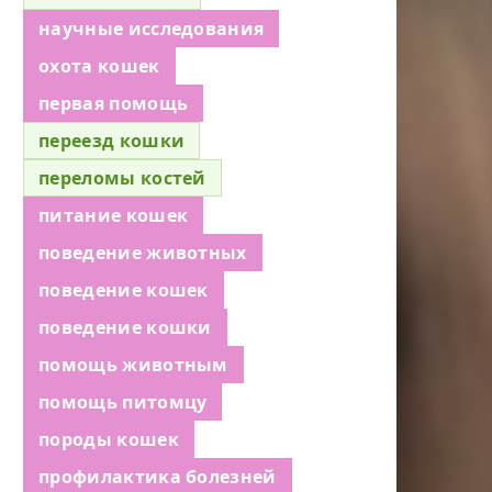
научные исследования
охота кошек
первая помощь
переезд кошки
переломы костей
питание кошек
поведение животных
поведение кошек
поведение кошки
помощь животным
помощь питомцу
породы кошек
профилактика болезней