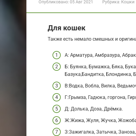
Опубликовано:
05 Авг 2021
Рубрика:
Кошки
Для кошек
Также есть немало смешных и оригин
А: Арматура, Амбразура, Абрак
Б: Буянка, Бумажка, Бяка, Бук
Базука,Бандитка, Блондинка, 
В:Водка, Вобла, Вилка, Ведьмо
Г:Грымза, Гадюка, горгона, Гир
Д: Долька, Доза, Дрёмка.
Ж:Жижа, Жуля, Жучка, Жожоба
З:Зажигалка, Затычка, Заноза