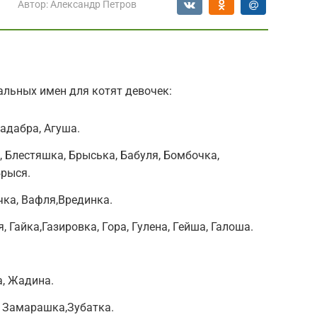
Автор:
Александр Петров
альных имен для котят девочек:
адабра, Агуша.
а, Блестяшка, Брыська, Бабуля, Бомбочка,
Брыся.
чка, Вафля,Врединка.
я, Гайка,Газировка, Гора, Гулена, Гейша, Галоша.
, Жадина.
, Замарашка,Зубатка.