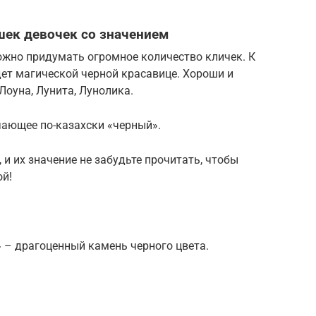
шек девочек со значением
ожно придумать огромное количество кличек. К
ет магической черной красавице. Хороши и
Лоуна, Лунита, Лунолика.
чающее по-казахски «черный».
и их значение не забудьте прочитать, чтобы
ой!
» – драгоценный камень черного цвета.