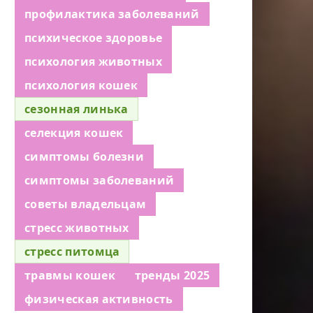
профилактика заболеваний
психическое здоровье
психология животных
психология кошек
сезонная линька
селекция кошек
симптомы болезни
симптомы заболеваний
советы владельцам
стресс животных
стресс питомца
травмы кошек
тренды 2025
физическая активность