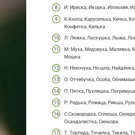
И: Ириска, Икорка, Иллюзия, И
К:Кнопа, Каруселька, Кепка, Ко
Конфетка, Килька.
Л: Ляжка, Ласкушка, Лыжа, Ло
М: Муха, Медовуха, Малявка, 
Мошка.
Н: Нехочуха, Но-шпа, Найдёнка
О: Отчебучка, Особа, Обнимаш
П: Пятка, Пухляшка, Погремуш
Р: Редька, Рожица, Рикша, Рул
С:Сковородка, Сплюша, Селедк
Скандалистка, Синьора.
Т: Торпеда, Точилка, Текила, Тл