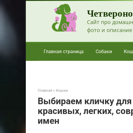
Перейти
Четвероно
к
контенту
Сайт про домашн
фото и описание
Главная страница
Собаки
Кош
Главная
»
Кошки
Выбираем кличку для 
красивых, легких, со
имен