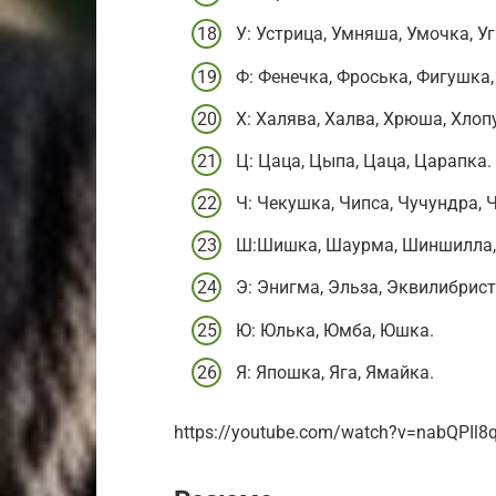
У: Устрица, Умняша, Умочка, Уг
Ф: Фенечка, Фроська, Фигушка,
Х: Халява, Халва, Хрюша, Хлоп
Ц: Цаца, Цыпа, Цаца, Царапка.
Ч: Чекушка, Чипса, Чучундра, 
Ш:Шишка, Шаурма, Шиншилла,
Э: Энигма, Эльза, Эквилибрист
Ю: Юлька, Юмба, Юшка.
Я: Япошка, Яга, Ямайка.
https://youtube.com/watch?v=nabQPIl8q