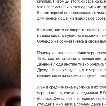
мурлык. Питомцы этого окраса кажу
что непременно хочется одарить их 
Все же черный цвет связывают с чем
для черной кошечки подбирают соотв
Конечно, никто не запретит назвать 
в глаза милого пушистого комочка, вы
Орландо, не сомневайтесь в своем вы
Почему же так невзлюбили черных пу
Тьма, соответственно, и черный цвет
Древние люди инстинктивно боялись т
Друиды были убеждены, что черная к
высшие силы за плохие поступки прев
А уж в средние века мурлыка и их хо
черных кошек, считали ведьмами. В Г
боялись. Считалось, что, если кот пр
отойдет в мир иной. Впрочем, даже 