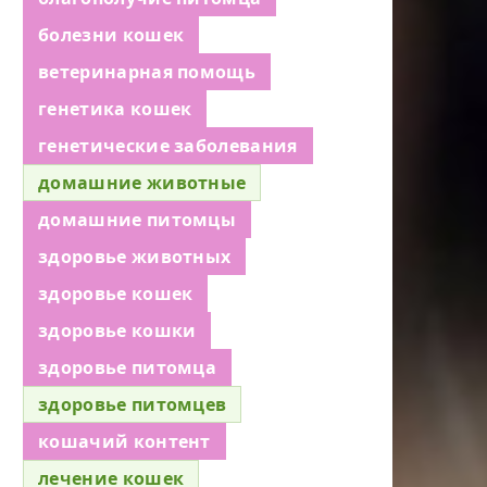
болезни кошек
ветеринарная помощь
генетика кошек
генетические заболевания
домашние животные
домашние питомцы
здоровье животных
здоровье кошек
здоровье кошки
здоровье питомца
здоровье питомцев
кошачий контент
лечение кошек