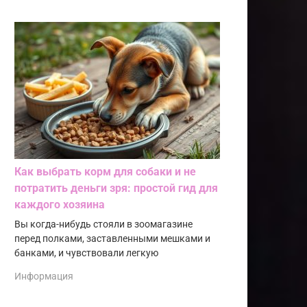
Как выбрать корм для собаки и не
потратить деньги зря: простой гид для
каждого хозяина
Вы когда-нибудь стояли в зоомагазине
перед полками, заставленными мешками и
банками, и чувствовали легкую
Информация