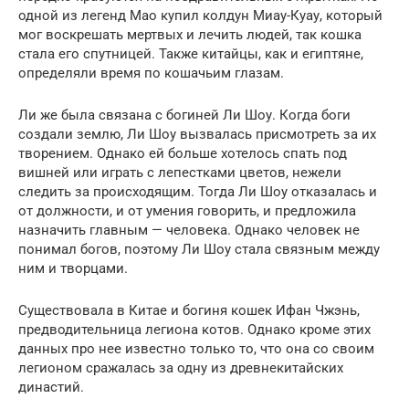
одной из легенд Мао купил колдун Миау-Куау, который
мог воскрешать мертвых и лечить людей, так кошка
стала его спутницей. Также китайцы, как и египтяне,
определяли время по кошачьим глазам.
Ли же была связана с богиней Ли Шоу. Когда боги
создали землю, Ли Шоу вызвалась присмотреть за их
творением. Однако ей больше хотелось спать под
вишней или играть с лепестками цветов, нежели
следить за происходящим. Тогда Ли Шоу отказалась и
от должности, и от умения говорить, и предложила
назначить главным — человека. Однако человек не
понимал богов, поэтому Ли Шоу стала связным между
ним и творцами.
Существовала в Китае и богиня кошек Ифан Чжэнь,
предводительница легиона котов. Однако кроме этих
данных про нее известно только то, что она со своим
легионом сражалась за одну из древнекитайских
династий.