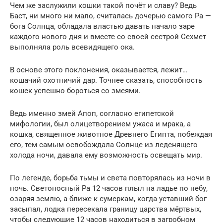
Чем же заслужили кошки такой почёт и славу? Ведь
Баст, ни много ни мало, считалась дочерью самого Ра —
бога Солнца, обладала властью давать начало заре
каждого нового дня и вместе со своей сестрой Сехмет
выполняла роль всевидящего ока.
В основе этого поклонения, оказывается, лежит…
кошачий охотничий дар. Точнее сказать, способность
кошек успешно бороться со змеями.
Ведь именно змей Апоп, согласно египетской
мифологии, был олицетворением ужаса и мрака, а
кошка, священное животное Древнего Египта, побеждая
его, тем самым освобождала Солнце из леденящего
холода ночи, давала ему возможность освещать мир.
По легенде, борьба тьмы и света повторялась из ночи в
ночь. Светоносный Ра 12 часов плыл на ладье по небу,
озаряя землю, а ближе к сумеркам, когда уставший бог
засыпал, лодка пересекала границу царства мёртвых,
чтобы следующие 12 часов находиться в загробном