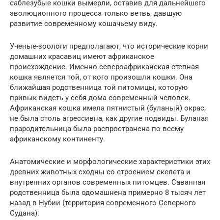
саблезубые кошки вымерли, оставив для дальнейшего
эволюционного процесса только ветвь, давшую
развитие современному кошачьему виду.
Ученые-зоологи предполагают, что исторические корни
домашних красавиц имеют африканское
происхождение. Именно североафриканская степная
кошка является той, от кого произошли кошки. Она
ближайшая родственница той питомицы, которую
привык видеть у себя дома современный человек.
Африканская кошка имела пятнистый (буланый) окрас,
не была столь агрессивна, как другие подвиды. Буланая
прародительница была распространена по всему
африканскому континенту.
Анатомические и морфологические характеристики этих
древних животных сходны со строением скелета и
внутренних органов современных питомцев. Саванная
родственница была одомашнена примерно 8 тысяч лет
назад в Нубии (территория современного Северного
Судана).