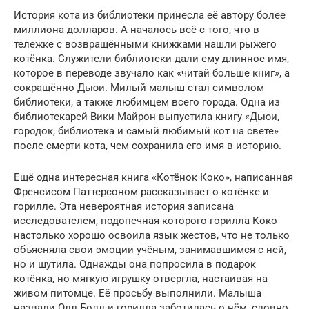
История кота из библиотеки принесла её автору более
миллиона долларов. А началось всё с того, что в
тележке с возвращёнными книжками нашли рыжего
котёнка. Служители библиотеки дали ему длинное имя,
которое в переводе звучало как «читай больше книг», а
сокращённо Дьюи. Милый малыш стал символом
библиотеки, а также любимцем всего города. Одна из
библиотекарей Вики Майрон выпустила книгу «Дьюи,
городок, библиотека и самый любимый кот на свете»
после смерти кота, чем сохранила его имя в историю.
Ещё одна интересная книга «Котёнок Коко», написанная
Френсисом Паттерсоном рассказывает о котёнке и
горилле. Эта невероятная история записана
исследователем, подопечная которого горилла Коко
настолько хорошо освоила язык жестов, что не только
объясняла свои эмоции учёным, занимавшимся с ней,
но и шутила. Однажды она попросила в подарок
котёнка, но мягкую игрушку отвергла, настаивая на
живом питомце. Её просьбу выполнили. Малыша
назвали Олл Болл и горилла заботилась о нём, словно