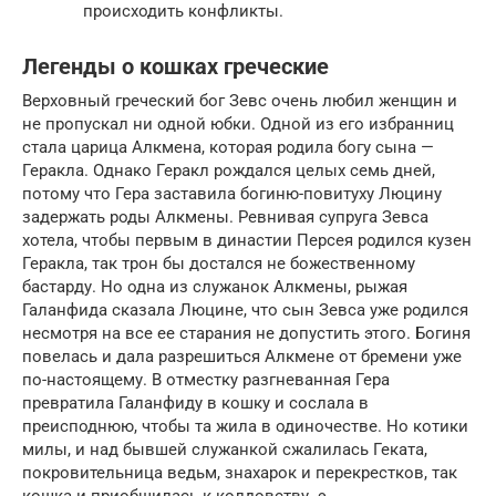
происходить конфликты.
Легенды о кошках греческие
Верховный греческий бог Зевс очень любил женщин и
не пропускал ни одной юбки. Одной из его избранниц
стала царица Алкмена, которая родила богу сына —
Геракла. Однако Геракл рождался целых семь дней,
потому что Гера заставила богиню-повитуху Люцину
задержать роды Алкмены. Ревнивая супруга Зевса
хотела, чтобы первым в династии Персея родился кузен
Геракла, так трон бы достался не божественному
бастарду. Но одна из служанок Алкмены, рыжая
Галанфида сказала Люцине, что сын Зевса уже родился
несмотря на все ее старания не допустить этого. Богиня
повелась и дала разрешиться Алкмене от бремени уже
по-настоящему. В отместку разгневанная Гера
превратила Галанфиду в кошку и сослала в
преисподнюю, чтобы та жила в одиночестве. Но котики
милы, и над бывшей служанкой сжалилась Геката,
покровительница ведьм, знахарок и перекрестков, так
кошка и приобщилась к колдовству. э