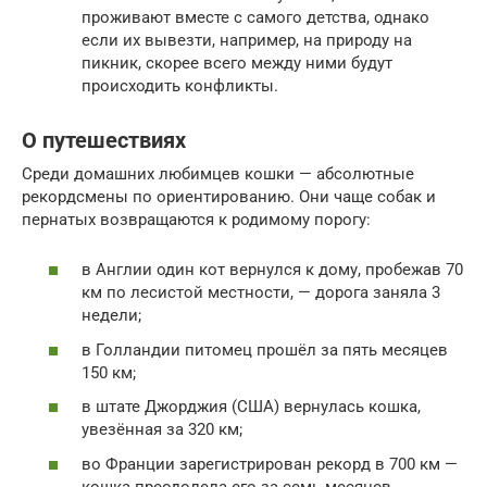
проживают вместе с самого детства, однако
если их вывезти, например, на природу на
пикник, скорее всего между ними будут
происходить конфликты.
О путешествиях
Среди домашних любимцев кошки — абсолютные
рекордсмены по ориентированию. Они чаще собак и
пернатых возвращаются к родимому порогу:
в Англии один кот вернулся к дому, пробежав 70
км по лесистой местности, — дорога заняла 3
недели;
в Голландии питомец прошёл за пять месяцев
150 км;
в штате Джорджия (США) вернулась кошка,
увезённая за 320 км;
во Франции зарегистрирован рекорд в 700 км —
кошка преодолела его за семь месяцев.