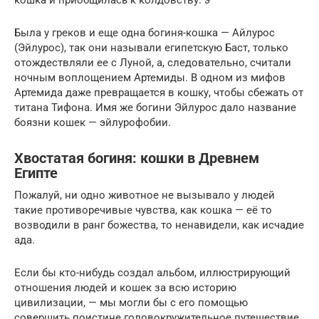
Была у греков и еще одна богиня-кошка — Айлурос
(Эйлурос), так они называли египетскую Баст, только
отождествляли ее с Луной, а, следовательно, считали
ночным воплощением Артемиды. В одном из мифов
Артемида даже превращается в кошку, чтобы сбежать от
титана Тифона. Имя же богини Эйлурос дало название
боязни кошек — эйлурофобии.
Хвостатая богиня: кошки в Древнем
Египте
Пожалуй, ни одно животное не вызывало у людей
такие противоречивые чувства, как кошка — её то
возводили в ранг божества, то ненавидели, как исчадие
ада.
Если бы кто-нибудь создал альбом, иллюстрирующий
отношения людей и кошек за всю историю
цивилизации, — мы могли бы с его помощью
совершить поистине головокружительное путешествие