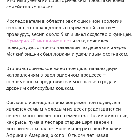
многими учеными доисторическим представителем
семейства кошачьих.
Исследователи в области эволюционной зоологии
считают, что прародитель современной кошки –
проаиурус, весил около 9 кг и имел сходство с куницей.
Примерно 20 миллионов лет
назад появился
псевдолурус, отлично лазающий по деревьям зверек.
Мелкий хищник был ловким и удачливым охотником.
Это доисторическое животное дало начало двум
направлениям в эволюционном процессе –
современным представителям кошачьего рода и
древним саблезубым кошкам.
Согласно исследованиям современной науки, лев
является самым молодым из всех представителей
своего многочисленного семейства. Такие животные,
как рысь, пума и леопард старше царя зверей в
историческом плане. Населяя территорию Евразии,
Африки и Америки, около 10 тысяч лет назад