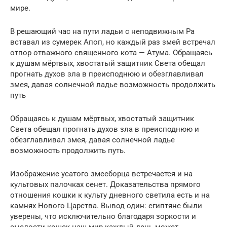
мире.
В решающий час на пути ладьи с неподвижным Ра
вставал из сумерек Апоп, но каждый раз змей встречал
отпор отважного священного кота — Атума. Обращаясь
к душам мёртвых, хвостатый защитник Света обещал
прогнать духов зла в преисподнюю и обезглавливал
змея, давая солнечной ладье возможность продолжить
путь
Обращаясь к душам мёртвых, хвостатый защитник
Света обещал прогнать духов зла в преисподнюю и
обезглавливал змея, давая солнечной ладье
возможность продолжить путь.
Изображение усатого змееборца встречается и на
культовых палочках сенет. Доказательства прямого
отношения кошки к культу дневного светила есть и на
камнях Нового Царства. Вывод один: египтяне были
уверены, что исключительно благодаря зоркости и
смелости кошек наш мир каждый день может