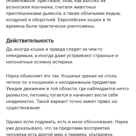
безмятежной. Христиане, зная, как высоко их
возносили язычники, считали животных
приспешниками дьявола, а также обличьями ведьм,
колдуний и оборотней. Европейские кошки в те
времена были практически уничтожены.
Действительность
Да, иногда кошки и правда следят за чем-то
невидимым, а иногда даже устраивают странные и
непонятные хозяину истерики.
Наука объясняет это так. Кошачье зрение не столь
четкое по отношению к неподвижным предметам.
Увидев движение в той области, где наблюдается нечто
размытое, питомец пугается и начинает вести себя
неадекватно. Такой вариант точно имеет право на
существование.
Однако если подумать, есть и иное обоснование. Наука
уже доказывало, что за пределами восприятия
человека есть другой мир, к примеру, ультразвук,