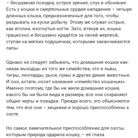
– бесшумная походка, острое зрение, слух и обоняние.
Есть у кошки и смертельные орудия нападения – четыре
длинных клыка, предназначенные для того, чтобы
разрывать на куски добычу. Этому же служат острые,
как иголки, изогнутые когти. Зато, втянув их, кошка
грациозно и бесшумно крадётся за своей жертвой,
ступая на мягких подушечках, которыми заканчиваются
лапы.
Однако не следует забывать, что домашние кошки как-
никак выходцы из того же семейства, что и львы,
тигры, леопарды, рыси, пумы и другие дикие животные.
И оно, кстати, носит название «семейство кошачьих».
Именно поэтому, где бы ни жили домашние кошки,
какого бы ни были вида и размера, все они сохраняют
общие черты и повадки. Прежде всего, это объясняется
тем, что все они – хищники и хорошо приспособлены к
охоте.
Но самое замечательное приспособление для охоты,
которым природа одарила кошку, – её глаза.