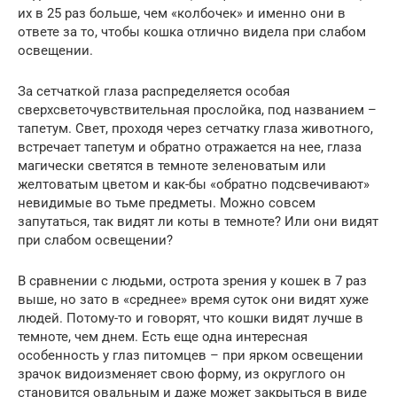
их в 25 раз больше, чем «колбочек» и именно они в
ответе за то, чтобы кошка отлично видела при слабом
освещении.
За сетчаткой глаза распределяется особая
сверхсветочувствительная прослойка, под названием –
тапетум. Свет, проходя через сетчатку глаза животного,
встречает тапетум и обратно отражается на нее, глаза
магически светятся в темноте зеленоватым или
желтоватым цветом и как-бы «обратно подсвечивают»
невидимые во тьме предметы. Можно совсем
запутаться, так видят ли коты в темноте? Или они видят
при слабом освещении?
В сравнении с людьми, острота зрения у кошек в 7 раз
выше, но зато в «среднее» время суток они видят хуже
людей. Потому-то и говорят, что кошки видят лучше в
темноте, чем днем. Есть еще одна интересная
особенность у глаз питомцев – при ярком освещении
зрачок видоизменяет свою форму, из округлого он
становится овальным и даже может закрыться в виде