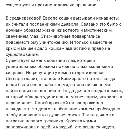
существуют и противоположные предания:
В средневековой Европе кошки вызывали ненависть:
их считали посланниками дьявола. Связано это было с
ночным образом жизни животного и мистическим
свечением глаз. Эти животные подвергались
повсеместному уничтожению. И только нашествие
крыс и мышей дало кошкам амнистию и право на
существование.
Существует камень кошачий глаз, который
удивительным образом похож на глаза маленького
хищника. Но репутация у камня отвратительная.
Легенда гласит, что после Всемирного потопа, когда
люди были очень набожными, сатана никак не мог
найти своих поклонников. Тогда дьявол создал камень,
который обладал удивительным свечением, искрился и
переливался. Своей красотой он завораживал
нашедшего. Но долгое любование камнем пробуждало
злобу и ненависть в душе человека. Так-то дьявол и
встретил первого грешника. Красота камня
завораживала людей, и каждый, кто решался надеть