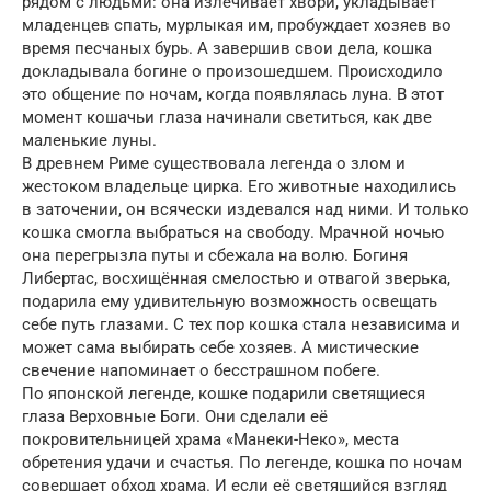
рядом с людьми: она излечивает хвори, укладывает
младенцев спать, мурлыкая им, пробуждает хозяев во
время песчаных бурь. А завершив свои дела, кошка
докладывала богине о произошедшем. Происходило
это общение по ночам, когда появлялась луна. В этот
момент кошачьи глаза начинали светиться, как две
маленькие луны.
В древнем Риме существовала легенда о злом и
жестоком владельце цирка. Его животные находились
в заточении, он всячески издевался над ними. И только
кошка смогла выбраться на свободу. Мрачной ночью
она перегрызла путы и сбежала на волю. Богиня
Либертас, восхищённая смелостью и отвагой зверька,
подарила ему удивительную возможность освещать
себе путь глазами. С тех пор кошка стала независима и
может сама выбирать себе хозяев. А мистические
свечение напоминает о бесстрашном побеге.
По японской легенде, кошке подарили светящиеся
глаза Верховные Боги. Они сделали её
покровительницей храма «Манеки-Неко», места
обретения удачи и счастья. По легенде, кошка по ночам
совершает обход храма. И если её светящийся взгляд