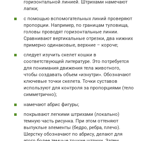
горизонтальной линией. Штрихами намечают
лапки;
с помощью вспомогательных линий проверяют
пропорции. Например, по границам туловища,
головы проводят горизонтальные линии.
Сравнивают вертикальные отрезки, два нижних
примерно одинаковые, верхние – короче;
следует изучить скелет кошки в
соответствующей литературе. Это потребуется
для понимания движения тела животного,
чтобы создавать объем «изнутри». Обозначают
ключевые точки скелета. Точки суставов
используют для контроля за пропорциями (тело
симметрично);
намечают абрис фигуры;
покрывают легкими штрихами (локально)
темную часть рисунка. При этом оттеняют
выпуклые элементы (бедро, ребра, плечо).
Шерстку обозначают по абрису, делают для
этого более темные тонкие штрихи. Затем,