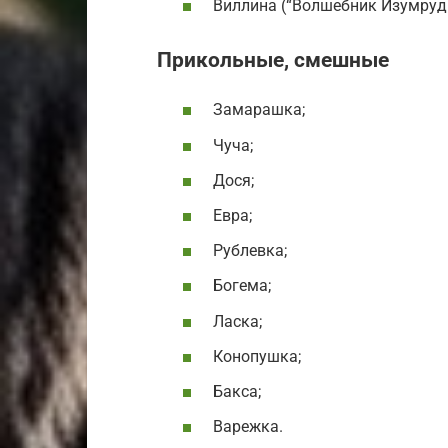
Виллина (“Волшебник Изумрудн
Прикольные, смешные
Замарашка;
Чуча;
Дося;
Евра;
Рублевка;
Богема;
Ласка;
Конопушка;
Бакса;
Варежка.