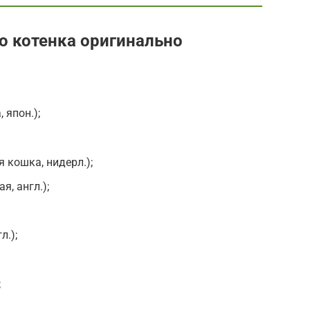
о котенка оригинально
 япон.);
я кошка, нидерл.);
я, англ.);
л.);
;