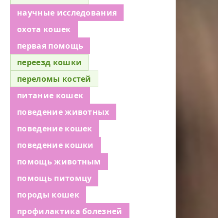
научные исследования
охота кошек
первая помощь
переезд кошки
переломы костей
питание кошек
поведение животных
поведение кошек
поведение кошки
помощь животным
помощь питомцу
породы кошек
профилактика болезней