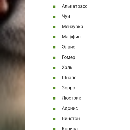
Алькатрасс
Чуи
Мензурка
Маффин
Элвис
Гомер
Халк
Шнапс
Зорро
Люстрик
Адонис
Винстон
Корица