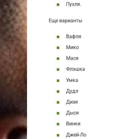
Пухля.
Еще варианты
Вафля
Мико
Мася
Флэшка
Умка
Дудл
Дизя
Дыся
Винки
Джей-Ло