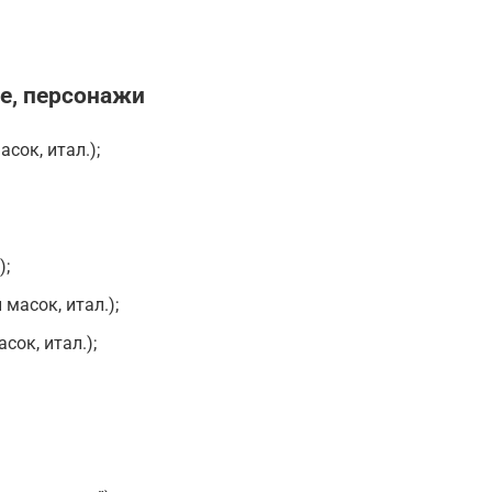
е, персонажи
сок, итал.);
);
масок, итал.);
ок, итал.);