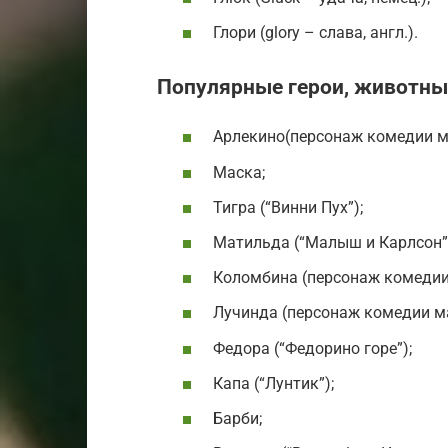
Глори (glory – слава, англ.).
Популярные герои, животны
Арлекино(персонаж комедии ма
Маска;
Тигра (“Винни Пух”);
Матильда (“Малыш и Карлсон”
Коломбина (персонаж комедии 
Лучинда (персонаж комедии мас
Федора (“Федорино горе”);
Капа (“Лунтик”);
Барби;