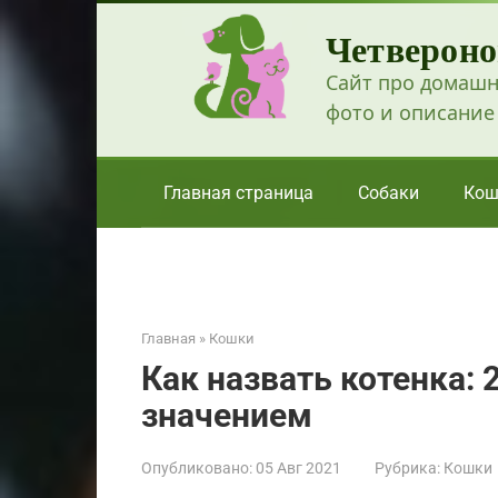
Перейти
Четвероно
к
контенту
Сайт про домашн
фото и описание
Главная страница
Собаки
Кош
Главная
»
Кошки
Как назвать котенка: 
значением
Опубликовано:
05 Авг 2021
Рубрика:
Кошки