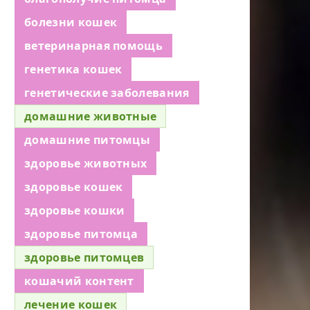
болезни кошек
ветеринарная помощь
генетика кошек
генетические заболевания
домашние животные
домашние питомцы
здоровье животных
здоровье кошек
здоровье кошки
здоровье питомца
здоровье питомцев
кошачий контент
лечение кошек