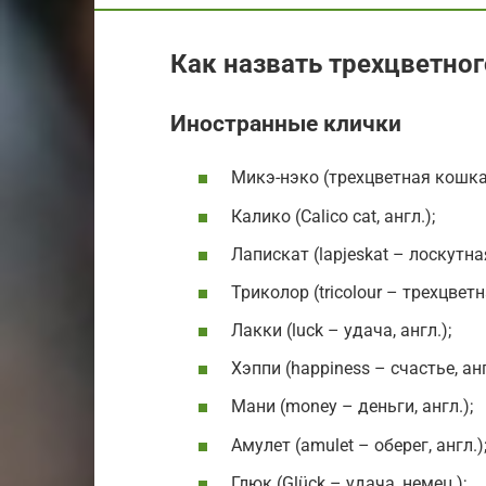
Как назвать трехцветног
Иностранные клички
Микэ-нэко (трехцветная кошка,
Калико (Calico cat, англ.);
Лапискат (lapjeskat – лоскутна
Триколор (tricolour – трехцветна
Лакки (luck – удача, англ.);
Хэппи (happiness – счастье, анг
Мани (money – деньги, англ.);
Амулет (amulet – оберег, англ.)
Глюк (Glück – удача, немец.);