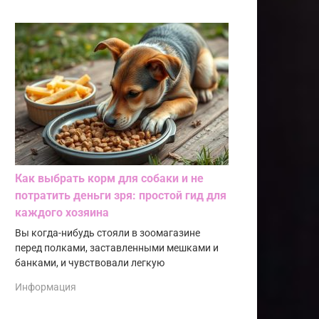
Как выбрать корм для собаки и не
потратить деньги зря: простой гид для
каждого хозяина
Вы когда-нибудь стояли в зоомагазине
перед полками, заставленными мешками и
банками, и чувствовали легкую
Информация