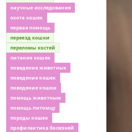
научные исследования
охота кошек
первая помощь
переезд кошки
переломы костей
питание кошек
поведение животных
поведение кошек
поведение кошки
помощь животным
помощь питомцу
породы кошек
профилактика болезней