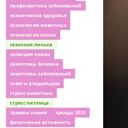
профилактика заболеваний
психическое здоровье
психология животных
психология кошек
сезонная линька
селекция кошек
симптомы болезни
симптомы заболеваний
советы владельцам
стресс животных
стресс питомца
травмы кошек
тренды 2025
физическая активность