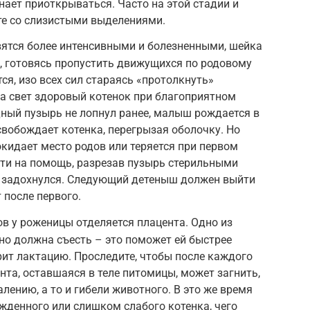
ает приоткрываться. Часто на этой стадии и
те со слизистыми выделениями.
вятся более интенсивными и болезненными, шейка
, готовясь пропустить движущихся по родовому
ся, изо всех сил стараясь «протолкнуть»
на свет здоровый котенок при благоприятном
дный пузырь не лопнул ранее, малыш рождается в
вобождает котенка, перегрызая оболочку. Но
покидает место родов или теряется при первом
йти на помощь, разрезав пузырь стерильными
 задохнулся. Следующий детеныш должен выйти
 после первого.
в у роженицы отделяется плацента. Одно из
но должна съесть – это поможет ей быстрее
рит лактацию. Проследите, чтобы после каждого
нта, оставшаяся в теле питомицы, может загнить,
лению, а то и гибели животного. В это же время
денного или слишком слабого котенка, чего