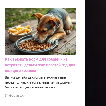
Как выбрать корм для собаки и не
потратить деньги зря: простой гид для
каждого хозяина
Вы когда-нибудь стояли в зоомагазине
перед полками, заставленными мешками и
банками, и чувствовали легкую
Информация