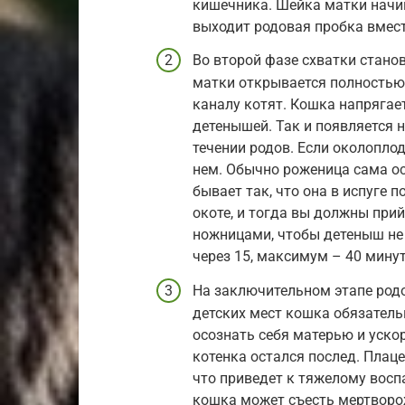
кишечника. Шейка матки начин
выходит родовая пробка вмес
Во второй фазе схватки стано
матки открывается полностью
каналу котят. Кошка напрягает
детенышей. Так и появляется 
течении родов. Если околопло
нем. Обычно роженица сама ос
бывает так, что она в испуге 
окоте, и тогда вы должны при
ножницами, чтобы детеныш не
через 15, максимум – 40 минут
На заключительном этапе родо
детских мест кошка обязатель
осознать себя матерью и уско
котенка остался послед. Плаце
что приведет к тяжелому воспа
кошка может съесть мертворож