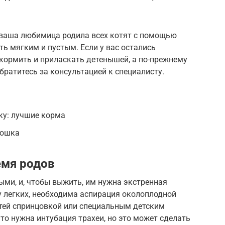
о ваша любимица родила всех котят с помощью
ь мягким и пустым. Если у вас остались
акормить и приласкать детенышей, а по-прежнему
братитесь за консультацией к специалисту.
у: лучшие корма
кошка
емя родов
ыми, и, чтобы выжить, им нужна экстренная
 легких, необходима аспирация околоплодной
стей спринцовкой или специальным детским
 то нужна интубация трахеи, но это может сделать