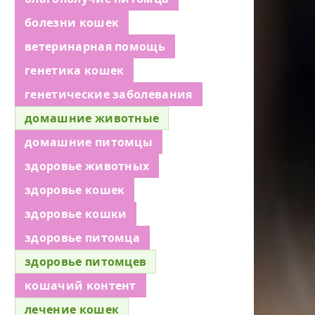
болезни кошек
ветеринарная помощь
генетика кошек
генетические заболевания
домашние животные
домашние питомцы
здоровье животных
здоровье кошек
здоровье кошки
здоровье питомца
здоровье питомцев
кошачий контент
лечение кошек