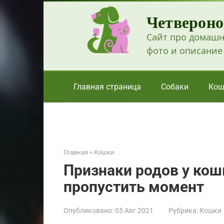
Перейти
Четвероно
к
контенту
Сайт про домашн
фото и описание
Главная страница
Собаки
Кош
Главная
»
Кошки
Признаки родов у кош
пропустить момент
Опубликовано:
05 Авг 2021
Рубрика:
Кошки