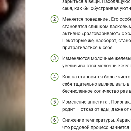
зарыться в вещи. Находящуюся
себя, как бы обустраивая уют
Меняется поведение . Его особ
становятся слишком ласковыми
активно «разговаривают» с хо
Некоторые же, наоборот, стан
притрагиваться к себе.
Изменяются молочные железы .
увеличиваются молочные желе
Кошка становится более чисто
себя тщательно вылизывать в 
бесчисленное количество раз в
Изменение аппетита . Признак,
родит – отказ от еды, даже о
Снижение температуры. Характ
что родовой процесс начнется 