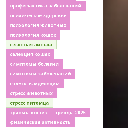
профилактика заболеваний
психическое здоровье
психология животных
психология кошек
сезонная линька
селекция кошек
симптомы болезни
симптомы заболеваний
советы владельцам
стресс животных
стресс питомца
травмы кошек
тренды 2025
физическая активность