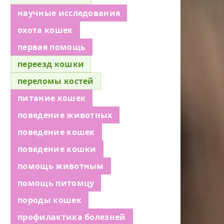
научные исследования
охота кошек
первая помощь
переезд кошки
переломы костей
питание кошек
поведение животных
поведение кошек
поведение кошки
помощь животным
помощь питомцу
породы кошек
профилактика болезней