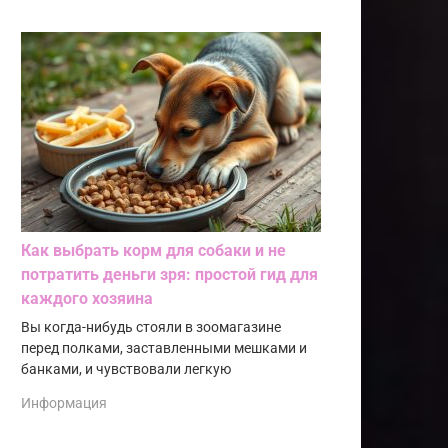
Как выбрать корм для собаки и не
потратить деньги зря: простой гид для
каждого хозяина
Вы когда-нибудь стояли в зоомагазине
перед полками, заставленными мешками и
банками, и чувствовали легкую
Информация