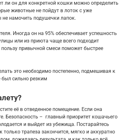
ет ли он для конкретной кошки можно определить
рые животные не пойдут в лоток с уже
 не намочить подушечки лапок.
теля. Иногда он на 95% обеспечивает успешность
улицы или из приюта чаще всего подходит
 пользу привычной смеси поможет быстрее
елать это необходимо постепенно, подмешивая к
е был сильно резким
алету?
стите её в отведенное помещение. Если она
те. Безопасность – главный приоритет кошачьего
лодается и выйдет из убежища. Постарайтесь
к только трапеза закончится, мягко и аккуратно
ядом, дожидаясь результата, и как только всё