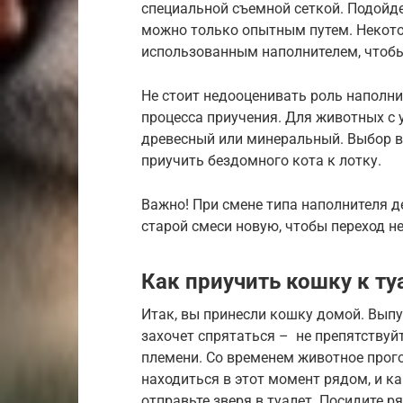
специальной съемной сеткой. Подойд
можно только опытным путем. Некото
использованным наполнителем, чтобы
Не стоит недооценивать роль наполни
процесса приучения. Для животных с 
древесный или минеральный. Выбор в
приучить бездомного кота к лотку.
Важно! При смене типа наполнителя д
старой смеси новую, чтобы переход н
Как приучить кошку к ту
Итак, вы принесли кошку домой. Выпу
захочет спрятаться – не препятствуй
племени. Со временем животное прого
находиться в этот момент рядом, и ка
отправьте зверя в туалет. Посидите р