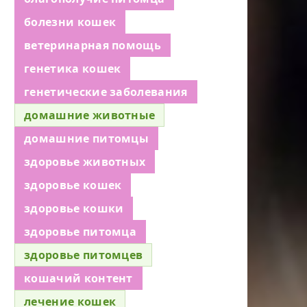
болезни кошек
ветеринарная помощь
генетика кошек
генетические заболевания
домашние животные
домашние питомцы
здоровье животных
здоровье кошек
здоровье кошки
здоровье питомца
здоровье питомцев
кошачий контент
лечение кошек