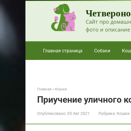
Перейти
Четвероно
к
контенту
Сайт про домашн
фото и описание
Главная страница
Собаки
Кош
Главная
»
Кошки
Приучение уличного ко
Опубликовано:
05 Авг 2021
Рубрика:
Кошки