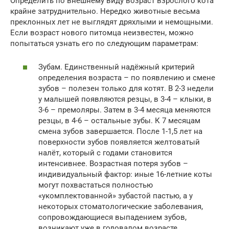
Определить по внешнему виду возраст взрослого кота
крайне затруднительно. Нередко животные весьма
преклонных лет не выглядят дряхлыми и немощными.
Если возраст нового питомца неизвестен, можно
попытаться узнать его по следующим параметрам:
Зубам. Единственный надёжный критерий
определения возраста – по появлению и смене
зубов – полезен только для котят. В 2-3 недели
у малышей появляются резцы, в 3-4 – клыки, в
3-6 – премоляры. Затем в 3-4 месяца меняются
резцы, в 4-6 – остальные зубы. К 7 месяцам
смена зубов завершается. После 1-1,5 лет на
поверхности зубов появляется желтоватый
налёт, который с годами становится
интенсивнее. Возрастная потеря зубов –
индивидуальный фактор: иные 16-летние коты
могут похвастаться полностью
«укомплектованной» зубастой пастью, а у
некоторых стоматологические заболевания,
сопровождающиеся выпадением зубов,
возникают уже в годовалом возрасте.