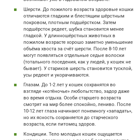
Шерсти. До пожилого возраста здоровые кошки
отличаются гладким и блестящим шёрстным
покровом, плотным подшёрстком. Затем
подшёрсток редеет, шубка становится менее
гладкой. У длинношёрстных животных в
пожилом возрасте хорошо заметно уменьшение
объёма хвоста за счёт шерсти. После 8-10 лет
могут появляться отдельные седые волоски
(тотального поседения, как у людей, у кошек не
бывает). У стариков шерсть становится тусклой,
усы редеют и укорачиваются.
Глазам. До 1-2 лет у кошек сохранятся во
взгляде «котёночье» любопытство, задор даже
во время отдыха. Особи старшего возраста
смотрят на мир более спокойно, лениво. После
10-12 лет глаза начинают понемногу «западать»,
но их ясность сохраняется до старческого
возраста, если питомец здоров.
Кондиции. Тело молодых кошек ощущается