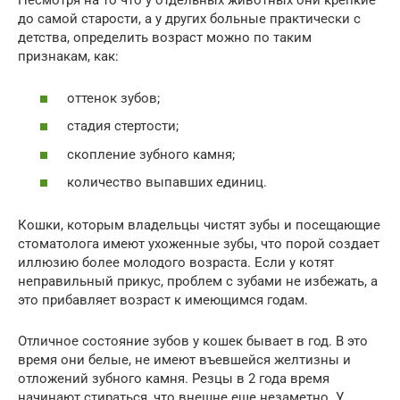
Несмотря на то что у отдельных животных они крепкие
до самой старости, а у других больные практически с
детства, определить возраст можно по таким
признакам, как:
оттенок зубов;
стадия стертости;
скопление зубного камня;
количество выпавших единиц.
Кошки, которым владельцы чистят зубы и посещающие
стоматолога имеют ухоженные зубы, что порой создает
иллюзию более молодого возраста. Если у котят
неправильный прикус, проблем с зубами не избежать, а
это прибавляет возраст к имеющимся годам.
Отличное состояние зубов у кошек бывает в год. В это
время они белые, не имеют въевшейся желтизны и
отложений зубного камня. Резцы в 2 года время
начинают стираться, что внешне еще незаметно. У