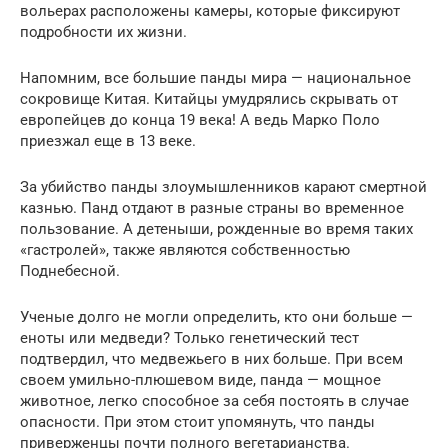
вольерах расположены камеры, которые фиксируют
подробности их жизни.
Напомним, все большие панды мира — национальное
сокровище Китая. Китайцы умудрялись скрывать от
европейцев до конца 19 века! А ведь Марко Поло
приезжал еще в 13 веке.
За убийство панды злоумышленников карают смертной
казнью. Панд отдают в разные страны во временное
пользование. А детеныши, рожденные во время таких
«гастролей», также являются собственностью
Поднебесной.
Ученые долго не могли определить, кто они больше —
еноты или медведи? Только генетический тест
подтвердил, что медвежьего в них больше. При всем
своем умильно-плюшевом виде, панда — мощное
животное, легко способное за себя постоять в случае
опасности. При этом стоит упомянуть, что панды
приверженцы почти полного вегетарианства.