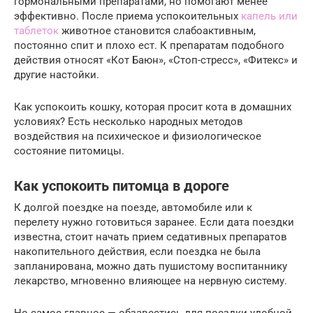
гормональными препаратами, но помогают менее
эффективно. После приема успокоительных
капель или
таблеток
животное становится слабоактивным,
постоянно спит и плохо ест. К препаратам подобного
действия относят «Кот Баюн», «Стоп-стресс», «Фитекс» и
другие настойки.
Как успокоить кошку, которая просит кота в домашних
условиях? Есть несколько народных методов
воздействия на психическое и физиологическое
состояние питомицы.
Как успокоить питомца в дороге
К долгой поездке на поезде, автомобиле или к
перелету нужно готовиться заранее. Если дата поездки
известна, стоит начать прием седативных препаратов
накопительного действия, если поездка не была
запланирована, можно дать пушистому воспитаннику
лекарство, мгновенно влияющее на нервную систему.
Но самое главное — обзавестись для поездки удобной