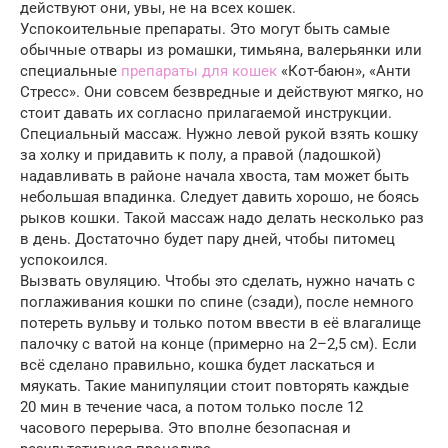
действуют они, увы, не на всех кошек.
Успокоительные препараты. Это могут быть самые
обычные отвары из ромашки, тимьяна, валерьянки или
специальные
препараты для кошек
«Кот-баюн», «Анти
Стресс». Они совсем безвредные и действуют мягко, но
стоит давать их согласно прилагаемой инструкции.
Специальный массаж. Нужно левой рукой взять кошку
за холку и придавить к полу, а правой (ладошкой)
надавливать в районе начала хвоста, там может быть
небольшая впадинка. Следует давить хорошо, не боясь
рыков кошки. Такой массаж надо делать несколько раз
в день. Достаточно будет пару дней, чтобы питомец
успокоился.
Вызвать овуляцию. Чтобы это сделать, нужно начать с
поглаживания кошки по спине (сзади), после немного
потереть вульву и только потом ввести в её влагалище
палочку с ватой на конце (примерно на 2–2,5 см). Если
всё сделано правильно, кошка будет ласкаться и
мяукать. Такие манипуляции стоит повторять каждые
20 мин в течение часа, а потом только после 12
часового перерыва. Это вполне безопасная и