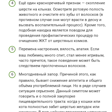
Ещё один красноречивый признак — скопление
шерсти на клыках. Осмотрите ротовую полость
животного и очистите его зубы от волосков (в
противном случае они могут врасти в десну и
вызвать воспалительный процесс). Кроме того,
подобная находка является поводом для
проведения профилактических процедур по
очищению ЖКТ от шерстяных комков.
Перемена настроения, вялость, апатия. Если
ваш любимец много спит, стал менее игривым,
часто прячется, такое поведение может быть
следствием проглоченных волосков.
Многодневный запор. Причиной этого, как
правило, бывает снижение аппетита и общего
объёма употребляемой пищи. Но в ряде случаев
ситуация серьезнее. Данный симптом может
говорить и о полной закупорке
пищеварительного тракта: когда у кошки или
кота полностью забит шерстью желудок или
кишечник. В дальнейшем происходит нарушение