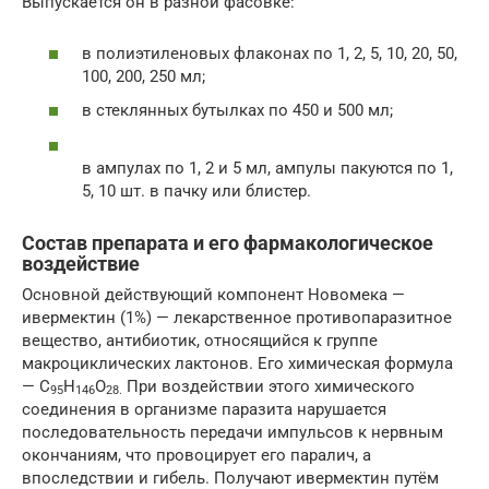
Выпускается он в разной фасовке:
в полиэтиленовых флаконах по 1, 2, 5, 10, 20, 50,
100, 200, 250 мл;
в стеклянных бутылках по 450 и 500 мл;
в ампулах по 1, 2 и 5 мл, ампулы пакуются по 1,
5, 10 шт. в пачку или блистер.
Состав препарата и его фармакологическое
воздействие
Основной действующий компонент Новомека —
ивермектин (1%) — лекарственное противопаразитное
вещество, антибиотик, относящийся к группе
макроциклических лактонов. Его химическая формула
— C
H
O
При воздействии этого химического
95
146
28.
соединения в организме паразита нарушается
последовательность передачи импульсов к нервным
окончаниям, что провоцирует его паралич, а
впоследствии и гибель. Получают ивермектин путём