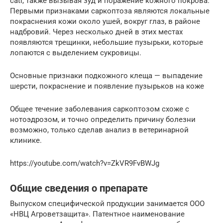
cati, также вызывая зуд и поражение кожного покрова.
Первыми признаками саркоптоза являются локальные
покраснения кожи около ушей, вокруг глаз, в районе
надбровий. Через несколько дней в этих местах
появляются трещинки, небольшие пузырьки, которые
лопаются с выделением сукровицы.
Основные признаки подкожного клеща — выпадение
шерсти, покраснение и появление пузырьков на коже
Общее течение заболевания саркоптозом схоже с
нотоэдрозом, и точно определить причину болезни
возможно, только сделав анализ в ветеринарной
клинике.
https://youtube.com/watch?v=ZkVR9FvBWJg
Общие сведения о препарате
Выпуском специфической продукции занимается ООО
«НВЦ Агроветзащита». Патентное наименование