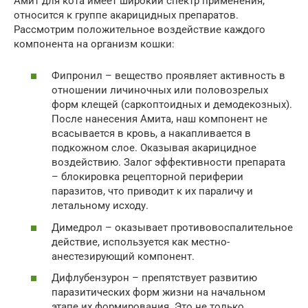
Амит для кота имеет широкий спектр применения,
относится к группе акарицидных препаратов.
Рассмотрим положительное воздействие каждого
компонента на организм кошки:
Фипронил – вещество проявляет активность в
отношении личиночных или половозрелых
форм клещей (саркоптоидных и демодекозных).
После нанесения Амита, наш компонент не
всасывается в кровь, а накапливается в
подкожном слое. Оказывая акарицидное
воздействию. Залог эффективности препарата
– блокировка рецепторной периферии
паразитов, что приводит к их параличу и
летальному исходу.
Димедрол – оказывает противовоспалительное
действие, используется как местно-
анестезирующий компонент.
Дифлубензурон – препятствует развитию
паразитических форм жизни на начальном
этапе их формирования. Это не только