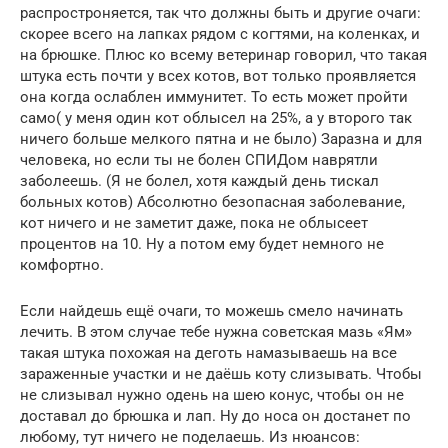
распростроняется, так что должны быть и другие очаги:
скорее всего на лапках рядом с когтями, на коленках, и
на брюшке. Плюс ко всему ветеринар говорил, что такая
штука есть почти у всех котов, вот только проявляется
она когда ослаблен иммунитет. То есть может пройти
само( у меня один кот облысел на 25%, а у второго так
ничего больше мелкого пятна и не было) Заразна и для
человека, но если ты не болен СПИДом наврятли
заболеешь. (Я не болел, хотя каждый день тискал
больных котов) Абсолютно безопасная заболевание,
кот ничего и не заметит даже, пока не облысеет
процентов на 10. Ну а потом ему будет немного не
комфортно.
Если найдешь ещё очаги, то можешь смело начинать
лечить. В этом случае тебе нужна советская мазь «Ям»
такая штука похожая на деготь намазываешь на все
зараженные участки и не даёшь коту слизывать. Чтобы
не слизывал нужно одень на шею конус, чтобы он не
доставал до брюшка и лап. Ну до носа он достанет по
любому, тут ничего не поделаешь. Из нюансов: