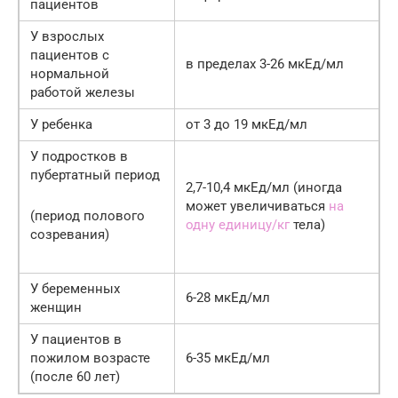
пациентов
У взрослых
пациентов с
в пределах 3-26 мкЕд/мл
нормальной
работой железы
У ребенка
от 3 до 19 мкЕд/мл
У подростков в
пубертатный период
2,7-10,4 мкЕд/мл (иногда
может увеличиваться
на
(период полового
одну единицу/кг
тела)
созревания)
У беременных
6-28 мкЕд/мл
женщин
У пациентов в
пожилом возрасте
6-35 мкЕд/мл
(после 60 лет)