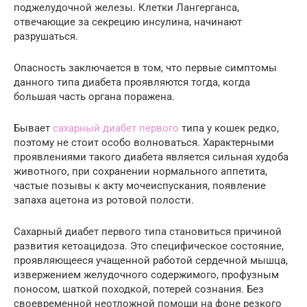
поджелудочной железы. Клетки Лангерганса,
отвечающие за секрецию инсулина, начинают
разрушаться.
Опасность заключается в том, что первые симптомы
данного типа диабета проявляются тогда, когда
большая часть органа поражена.
Бывает
сахарный диабет первого
типа у кошек редко,
поэтому не стоит особо волноваться. Характерными
проявлениями такого диабета является сильная худоба
животного, при сохранении нормального аппетита,
частые позывы к акту мочеиспускания, появление
запаха ацетона из ротовой полости.
Сахарный диабет первого типа становиться причиной
развития кетоацидоза. Это специфическое состояние,
проявляющееся учащенной работой сердечной мышца,
извержением желудочного содержимого, профузным
поносом, шаткой походкой, потерей сознания. Без
своевременной неотложной помощи на фоне резкого