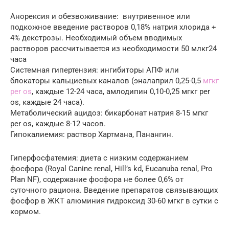
Анорексия и обезвоживание: внутривенное или
подкожное введение растворов 0,18% натрия хлорида +
4% декстрозы. Необходимый объем вводимых
растворов рассчитывается из необходимости 50 млкг24
часа
Системная гипертензия: ингибиторы АПФ или
блокаторы кальциевых каналов (эналаприл 0,25-0,5
мгкг
per os
, каждые 12-24 часа, амлодипин 0,10-0,25 мгкг per
os, каждые 24 часа).
Метаболический ацидоз: бикарбонат натрия 8-15 мгкг
per os, каждые 8-12 часов.
Гипокалиемия: раствор Хартмана, Панангин.
Гиперфосфатемия: диета с низким содержанием
фосфора (Royal Canine renal, Hill’s kd, Eucanuba renal, Pro
Plan NF), содержание фосфора не более 0,6% от
суточного рациона. Введение препаратов связывающих
фосфор в ЖКТ алюминия гидроксид 30-60 мгкг в сутки с
кормом.