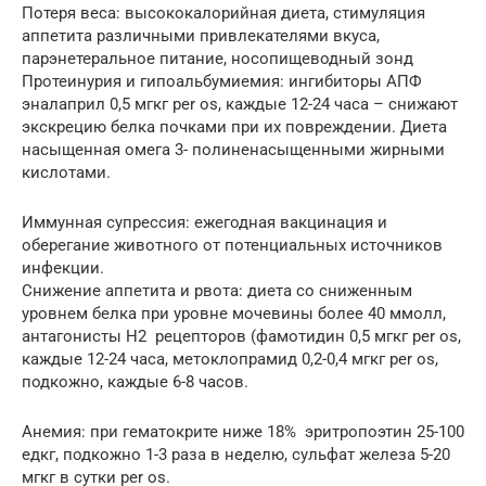
Потеря веса: высококалорийная диета, стимуляция
аппетита различными привлекателями вкуса,
парэнетеральное питание, носопищеводный зонд
Протеинурия и гипоальбумиемия: ингибиторы АПФ
эналаприл 0,5 мгкг per os, каждые 12-24 часа – снижают
экскрецию белка почками при их повреждении. Диета
насыщенная омега 3- полиненасыщенными жирными
кислотами.
Иммунная супрессия: ежегодная вакцинация и
оберегание животного от потенциальных источников
инфекции.
Снижение аппетита и рвота: диета со сниженным
уровнем белка при уровне мочевины более 40 ммолл,
антагонисты Н2 рецепторов (фамотидин 0,5 мгкг per os,
каждые 12-24 часа, метоклопрамид 0,2-0,4 мгкг per os,
подкожно, каждые 6-8 часов.
Анемия: при гематокрите ниже 18% эритропоэтин 25-100
едкг, подкожно 1-3 раза в неделю, сульфат железа 5-20
мгкг в сутки per os.