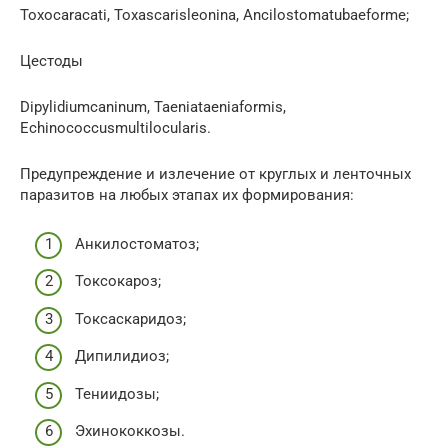
Toxocaracati, Toxascarisleonina, Ancilostomatubaeforme;
Цестоды
Dipylidiumcaninum, Taeniataeniaformis,
Echinococcusmultilocularis.
Предупреждение и излечение от круглых и ленточных
паразитов на любых этапах их формирования:
Анкилостоматоз;
Токсокароз;
Токсаскаридоз;
Дипилидиоз;
Тениидозы;
Эхинококкозы.