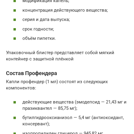
модификация капель;
концентрация действующего вещества;
серия и дата выпуска;
срок годности;
объём пипетки.
Упаковочный блистер представляет собой мягкий
контейнер с защитной плёнкой
Состав Профендера
Капли профендер (1 мл) состоят из следующих
компонентов:
действующие вещества (эмодепсид — 21,43 мг и
празиквантел — 85,75 мг);
бутилгидрооксианизол — 5,4 мг (антиоксидант,
консервант);
изопропилиден глицерол — 945,82 мг