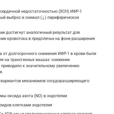
 сердечной недостаточностью (ХСН) ИФР-1
ный выброс и снижал (↓) периферическое
ии достигнут аналогичный результат для
ние кровотока в предплечье на фоне расширения
 от долгосрочного снижения ИФР-1 в крови были
ия на трансгенных мышах: снижение
 приводило к значительному увеличению
я.
 вариантов механизмов сосудорасширяющего
емы оксида азота (NO) в эндотелии
оидов клетками эндотелия
K+-АТФ-азы в гладкомышечных клетках сосудов