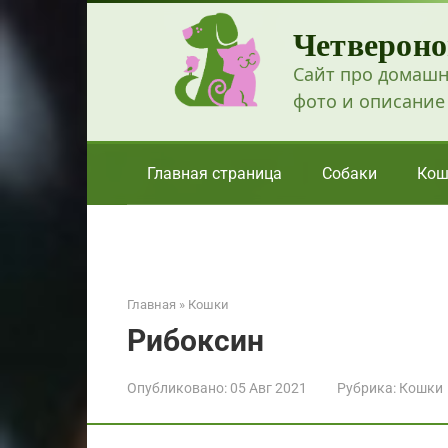
Перейти
Четвероно
к
контенту
Сайт про домашн
фото и описание
Главная страница
Собаки
Кош
Главная
»
Кошки
Рибоксин
Опубликовано:
05 Авг 2021
Рубрика:
Кошки