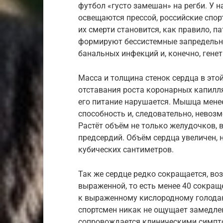
футбол «густо замешан» на регби. У на
освещаются прессой, российские спо
их смерти становится, как правило, п
формируют бессистемные запредельны
банальных инфекций и, конечно, гене
Масса и толщина стенок сердца в этой
отставания роста коронарных капилл
его питание нарушается. Мышца менее
способность и, следовательно, невоз
Растёт объём не только желудочков,
предсердий. Объём сердца увеличен, 
кубических сантиметров.
Так же сердце редко сокращается, во
выраженной, то есть менее 40 сокращ
к выраженному кислородному голода
спортсмен никак не ощущает замедле
сопровождается клиническими симпто