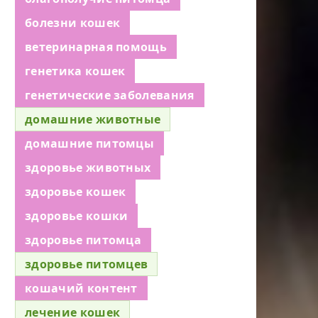
болезни кошек
ветеринарная помощь
генетика кошек
генетические заболевания
домашние животные
домашние питомцы
здоровье животных
здоровье кошек
здоровье кошки
здоровье питомца
здоровье питомцев
кошачий контент
лечение кошек