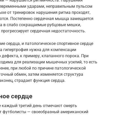
ий — нарушается ритмичность. Нарушения
оевременными ударами, неправильным пульсом
дыхе от тренировок нарушения ритма проходят,
ются. Постепенно сердечная мышца замещается
а в слабо сокращаемые рубцовые мешки,
 прогрессирует сердечная недостаточность.
ие сердца, и патологическое спортивное сердце
ца гипертрофия нужна для компенсации
дефекта, к примеру, клапанного порока. При
ходима для реализации мышечных усилий, то есть
менее, при любой по причине патологической
очный обмен, затем изменяется структура
аконец, страдает функция сердца.
ное сердце
де каждый третий день отмечают смерть
ут футболисты — своеобразный американский