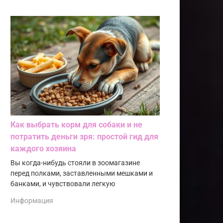
Как выбрать корм для собаки и не
потратить деньги зря: простой гид для
каждого хозяина
Вы когда-нибудь стояли в зоомагазине
перед полками, заставленными мешками и
банками, и чувствовали легкую
Информация