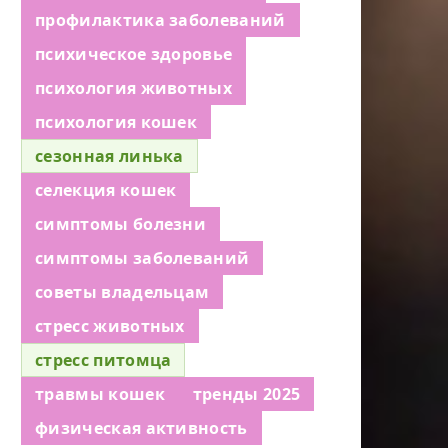
профилактика заболеваний
психическое здоровье
психология животных
психология кошек
сезонная линька
селекция кошек
симптомы болезни
симптомы заболеваний
советы владельцам
стресс животных
стресс питомца
травмы кошек
тренды 2025
физическая активность