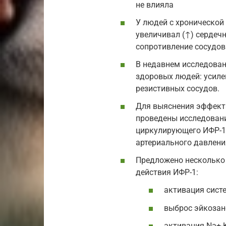
не влияла
У людей с хронической
увеличивал (↑) сердеч
сопротивление сосудов
В недавнем исследован
здоровых людей: усиле
резистивных сосудов.
Для выяснения эффекта
проведены исследован
циркулирующего ИФР-1
артериального давлени
Предложено несколько
действия ИФР-1:
активация сист
выброс эйкозан
активация Na+-