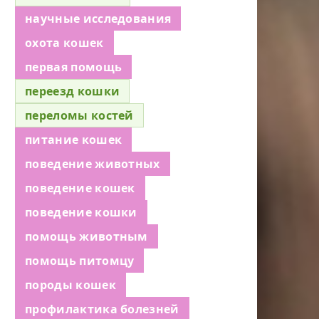
научные исследования
охота кошек
первая помощь
переезд кошки
переломы костей
питание кошек
поведение животных
поведение кошек
поведение кошки
помощь животным
помощь питомцу
породы кошек
профилактика болезней