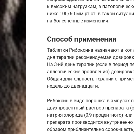
к высоким нагрузкам, а патологическ
ниже 100/60 мм рт.ст. в такой ситуац
на болезненные изменения.
Способ применения
Таблетки Рибоксина назначают в колич
дня терапии рекомендуемая дозировка
На 3-ий день терапии (если в период 
аллергические проявления) дозировка 
Общая длительность терапии с приме
недель до двенадцати.
Рибоксин в виде порошка в ампулах п
двухпроцентный раствор препарата (о
натрия хлорида (0,9 процентного) ил
препарата производится внутривенно
образом приблизительно сорок-шестьд