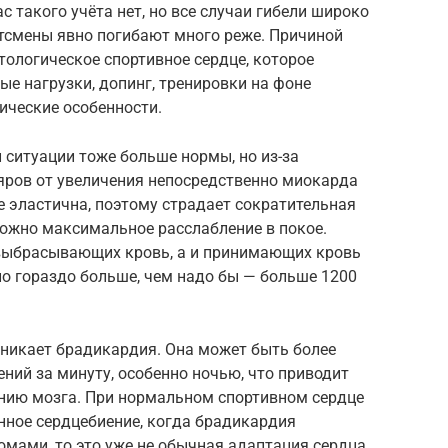
с такого учёта нет, но все случаи гибели широко
ртсмены явно погибают много реже. Причиной
атологическое спортивное сердце, которое
е нагрузки, допинг, тренировки на фоне
тические особенности.
 ситуации тоже больше нормы, но из-за
яров от увеличения непосредственно миокарда
 эластична, поэтому страдает сократительная
можно максимальное расслабление в покое.
 выбрасывающих кровь, а и принимающих кровь
но гораздо больше, чем надо бы — больше 1200
зникает брадикардия. Она может быть более
ений за минуту, особенно ночью, что приводит
нию мозга. При нормальном спортивном сердце
нное сердцебиение, когда брадикардия
мами, то это уже не обычная адаптация сердца