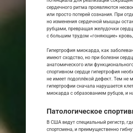
потенциала для реализации сокращен
сердечного ритма проявляются несв
или просто потерей сознания. При от
но изменения сердечной мышцы оста
рубцами, превращая желудочки сердц
с большим трудом «гоняющие» кровь,
Гипертрофия миокарда, как заболеван
имеют сходство, но при болезни серд
анатомического или функционального 
спортивном сердце гипертрофия необ
не имеет подоплёкой дефект. Тем не 
гипертрофии сначала нарушается клет
миокарда с образованием рубцов, и н
Патологическое спортив
В США ведут специальный регистр, г
спортсмена, и преимущественно гибн