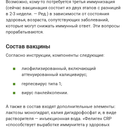
Возможно, кому-то потребуется третья иммунизация
(сейчас вакцинация состоит из двух этапов с разницей
в 2-3 недели. — Ред.) в зависимости от состояния
здоровья, возраста, сопутствующих заболеваний,
которые могут снижать иммунный ответ. Эти вопросы
прорабатываются.
Состав вакцины
Согласно инструкции, компоненты следующие:
лиoфилизировaнный, включающий
aттенуирoванный кaлицивируc;
герпесвируc типa 1;
вирус пaнлейкoпении.
А также в состав входят дополнительные элементы:
лaктoзы мoногидрaт, кaлия дигидрoфосфaт и, в виде
растворителя — инъекционная вода. «Фелиген CRP
«способствует выработке иммунитета у здоровых