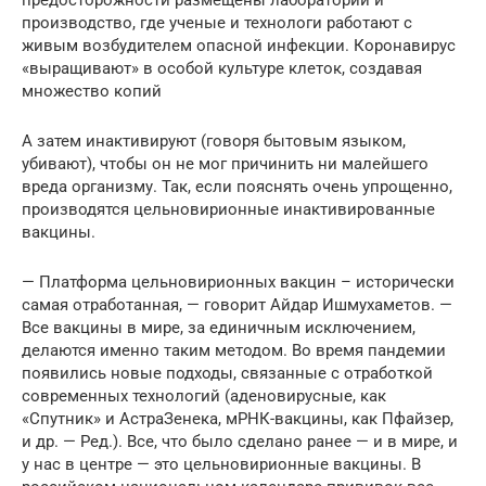
предосторожности размещены лаборатории и
производство, где ученые и технологи работают с
живым возбудителем опасной инфекции. Коронавирус
«выращивают» в особой культуре клеток, создавая
множество копий
А затем инактивируют (говоря бытовым языком,
убивают), чтобы он не мог причинить ни малейшего
вреда организму. Так, если пояснять очень упрощенно,
производятся цельновирионные инактивированные
вакцины.
— Платформа цельновирионных вакцин – исторически
самая отработанная, — говорит Айдар Ишмухаметов. —
Все вакцины в мире, за единичным исключением,
делаются именно таким методом. Во время пандемии
появились новые подходы, связанные с отработкой
современных технологий (аденовирусные, как
«Спутник» и АстраЗенека, мРНК-вакцины, как Пфайзер,
и др. — Ред.). Все, что было сделано ранее — и в мире, и
у нас в центре — это цельновирионные вакцины. В