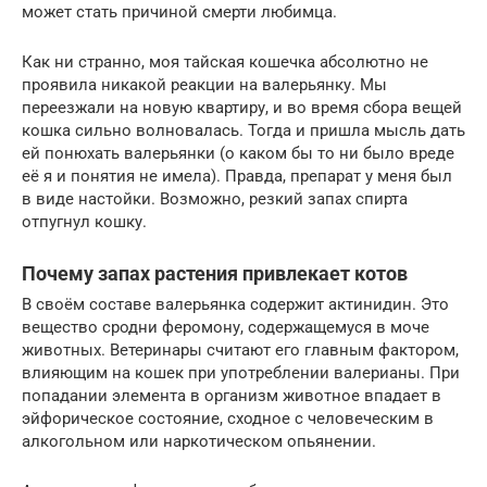
может стать причиной смерти любимца.
Как ни странно, моя тайская кошечка абсолютно не
проявила никакой реакции на валерьянку. Мы
переезжали на новую квартиру, и во время сбора вещей
кошка сильно волновалась. Тогда и пришла мысль дать
ей понюхать валерьянки (о каком бы то ни было вреде
её я и понятия не имела). Правда, препарат у меня был
в виде настойки. Возможно, резкий запах спирта
отпугнул кошку.
Почему запах растения привлекает котов
В своём составе валерьянка содержит актинидин. Это
вещество сродни феромону, содержащемуся в моче
животных. Ветеринары считают его главным фактором,
влияющим на кошек при употреблении валерианы. При
попадании элемента в организм животное впадает в
эйфорическое состояние, сходное с человеческим в
алкогольном или наркотическом опьянении.