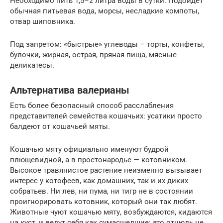
Необходимо пить 1,5–2 литра воды в сутки. Подойдёт
обычная питьевая вода, морсы, несладкие компоты,
отвар шиповника.
Под запретом: «быстрые» углеводы – торты, конфеты,
булочки, жирная, острая, пряная пища, мясные
деликатесы.
Альтернатива валерианы
Есть более безопасный способ расслабления
представителей семейства кошачьих: усатики просто
балдеют от кошачьей мяты.
Кошачью мяту официально именуют будрой
плющевидной, а в простонародье — котовником.
Высокое травянистое растение неизменно вызывает
интерес у котофеев, как домашних, так и их диких
собратьев. Ни лев, ни пума, ни тигр не в состоянии
проигнорировать котовник, который они так любят.
Животные чуют кошачью мяту, возбуждаются, кидаются
на куст, и ведут себя как сумасшедшие: это отнюдь не