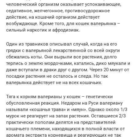
человеческий организм оказывает успокаивающее,
седативное, желчегонное, противосудорожное
действие, на кошачий организм действует
возбуждающе. Кроме того, для кошек валерьянка –
сильный наркотик и афродизиак.
Один из травников описывал случай, когда на его
грядки с валерьяной лекарственной со всей округи
сбежались коты. Они вырыли все растения, долго
терлись о землю мордочками, катались, дико мяукали и
даже вступали в драки друг с другом. Через 20 минут от
посадки растения не осталось и следа. Но так
валерьянка действует не на всех кошачьих.
Тяга к корням валерианы у кошек – генетически
обусловленная реакция. Недаром на Руси валериану
называли «кошачья трава» и «мяун». Однако около 1/3
мурок не реагирует на запах растения. Оставшиеся 2/3
практически пополам делятся на представителей
кошачьего племени, находящихся в полной власти от
аромата экстракта корневища и реагирующих не так