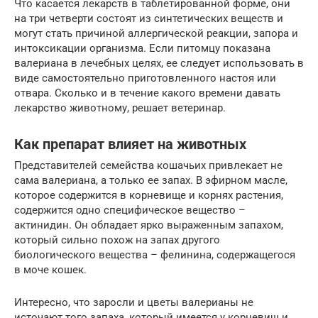
Что касается лекарств в таблетированной форме, они
на три четверти состоят из синтетических веществ и
могут стать причиной аллергической реакции, запора и
интоксикации организма. Если питомцу показана
валериана в лечебных целях, ее следует использовать в
виде самостоятельно приготовленного настоя или
отвара. Сколько и в течение какого времени давать
лекарство животному, решает ветеринар.
Как препарат влияет на животных
Представителей семейства кошачьих привлекает не
сама валериана, а только ее запах. В эфирном масле,
которое содержится в корневище и корнях растения,
содержится одно специфическое вещество –
актинидин. Он обладает ярко выраженным запахом,
который сильно похож на запах другого
биологического вещества – фелинина, содержащегося
в моче кошек.
Интересно, что заросли и цветы валерианы не
источают того запаха, который имеется у корневищ и