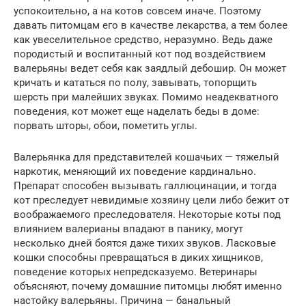
успокоительно, а на котов совсем иначе. Поэтому
давать питомцам его в качестве лекарства, а тем более
как увеселительное средство, неразумно. Ведь даже
породистый и воспитанный кот под воздействием
валерьяны ведет себя как заядлый дебошир. Он может
кричать и кататься по полу, завывать, топорщить
шерсть при малейших звуках. Помимо неадекватного
поведения, кот может еще наделать беды в доме:
порвать шторы, обои, пометить углы.
Валерьянка для представителей кошачьих — тяжелый
наркотик, меняющий их поведение кардинально.
Препарат способен вызывать галлюцинации, и тогда
кот преследует невидимые хозяину цели либо бежит от
воображаемого преследователя. Некоторые коты под
влиянием валерианы впадают в панику, могут
несколько дней боятся даже тихих звуков. Ласковые
кошки способны превращаться в диких хищников,
поведение которых непредсказуемо. Ветеринары
объясняют, почему домашние питомцы любят именно
настойку валерьяны. Причина — банальный