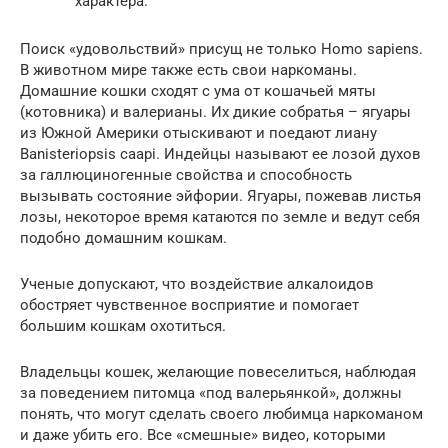
характера.
Поиск «удовольствий» присущ не только Homo sapiens.
В животном мире также есть свои наркоманы.
Домашние кошки сходят с ума от кошачьей мяты
(котовника) и валерианы. Их дикие собратья – ягуары
из Южной Америки отыскивают и поедают лиану
Banisteriopsis caapi. Индейцы называют ее лозой духов
за галлюциногенные свойства и способность
вызывать состояние эйфории. Ягуары, пожевав листья
лозы, некоторое время катаются по земле и ведут себя
подобно домашним кошкам.
Ученые допускают, что воздействие алкалоидов
обостряет чувственное восприятие и помогает
большим кошкам охотиться.
Владельцы кошек, желающие повеселиться, наблюдая
за поведением питомца «под валерьянкой», должны
понять, что могут сделать своего любимца наркоманом
и даже убить его. Все «смешные» видео, которыми