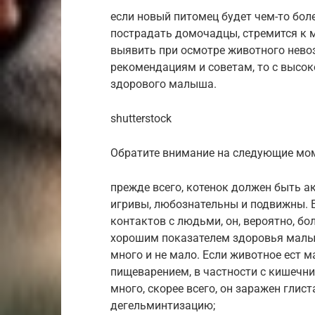
если новый питомец будет чем-то болен
пострадать домочадцы, стремится к 
выявить при осмотре животного нево
рекомендациям и советам, то с высок
здорового малыша.
shutterstock
Обратите внимание на следующие мо
прежде всего, котенок должен быть а
игривы, любознательны и подвижны. Е
контактов с людьми, он, вероятно, бол
хорошим показателем здоровья малыш
много и не мало. Если животное ест ма
пищеварением, в частности с кишечни
много, скорее всего, он заражен гли
дегельминтизацию;