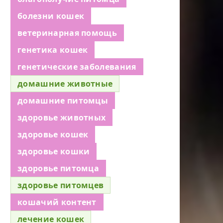
болезни кошек
ветеринарная помощь
генетика кошек
генетические заболевания
домашние животные
домашние питомцы
здоровье животных
здоровье кошек
здоровье кошки
здоровье питомца
здоровье питомцев
кошачий контент
лечение кошек