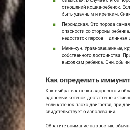
Сиамская. В случае с этой по
отношений кошка-ребенок. Есл
быть удачным и крепким. Сиа
Персидская. Это порода самая
опасности со стороны ребенка
недостаток персов – длинная 
Мейн-кун. Уравновешенные, к
собственного достоинства. Пр
выходкам ребенка. Они, обычн
Как определить иммунит
Как выбрать котенка здорового и о
здоровый котенок достаточно активны
Если котенок плохо двигается, при дв
свидетельствует о заболевании.
Обратите внимание на хвостик, обычн