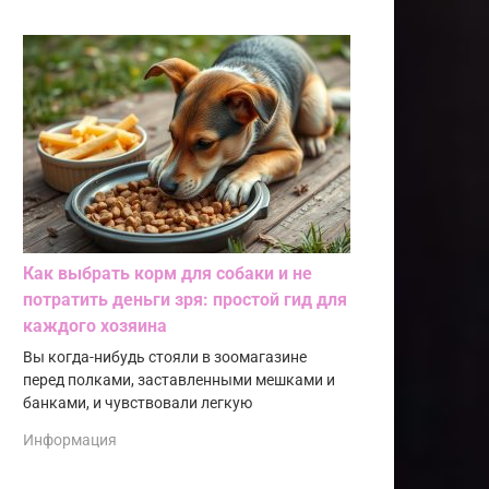
Как выбрать корм для собаки и не
потратить деньги зря: простой гид для
каждого хозяина
Вы когда-нибудь стояли в зоомагазине
перед полками, заставленными мешками и
банками, и чувствовали легкую
Информация