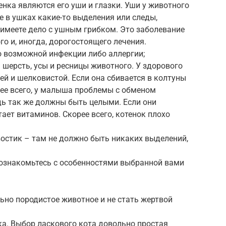
нка являются его уши и глазки. Уши у животного
 в ушках какие-то выделения или следы,
вы имеете дело с ушным грибком. Это заболевание
го и, иногда, дорогостоящего лечения.
о возможной инфекции либо аллергии;
шерсть, усы и ресницы животного. У здорового
й и шелковистой. Если она сбивается в колтуны
рее всего, у малыша проблемы с обменом
дь так же должны быть целыми. Если они
ает витаминов. Скорее всего, котенок плохо
востик – там не должно быть никаких выделений,
 ознакомьтесь с особенностями выбранной вами
ьно породистое животное и не стать жертвой
ка. Выбор ласкового кота довольно простая