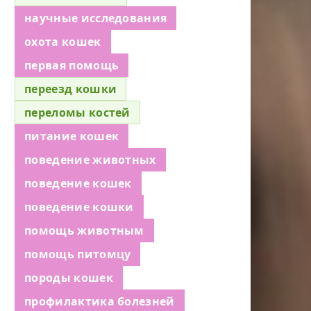
научные исследования
охота кошек
первая помощь
переезд кошки
переломы костей
питание кошек
поведение животных
поведение кошек
поведение кошки
помощь животным
помощь питомцу
породы кошек
профилактика болезней