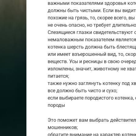
важными показателями здоровья коте
должны быть чистыми. Если вы видите
похожие на грязь, то, скорее всего, 
не очень опасно, но требует длительно
Слезящиеся глазки свидетельствуют 
немаловажным показателем является 
котенка шерсть должна быть блестяще
или имеет взъерошенный вид, то, ско
веществ. Усы и ресницы в свою очере
изломлены, значит, животному не хват
питается;
также нужно заглянуть котенку под х
все должно быть чисто и сухо;
если выбираете породистого котенка,
породы
Это поможет вам выбрать действител
мошенников;
обратите внимание на характер котен