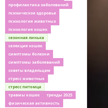
профилактика заболеваний
психическое здоровье
психология животных
психология кошек
сезонная линька
селекция кошек
симптомы болезни
симптомы заболеваний
советы владельцам
стресс животных
стресс питомца
травмы кошек
тренды 2025
физическая активность