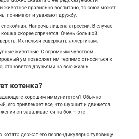
родой можно сказать о непредсказуемости
и животное правильно воспитано, то союз может
мы понимают и уважают дружбу.
 спокойная. Напрочь лишена агрессии. В случае
, кошка скорее спрячется. Очень большой
шерсть. Их нельзя содержать аллергикам.
рупные животные. С огромным чувством
иродный ум позволяет им терпимо относиться к
о, становятся друзьями на всю жизнь.
ет котенка?
бладающего хорошим иммунитетом? Обычно
й, его привлекает все, что шуршит и движется.
ижении он заваливается на бок – это
о котята держат его перпендикулярно туловищу.