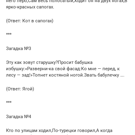
него перо,Сам весь полосатый,Ходит он на двух ногах,В
ярко-красных сапогах.
(Ответ: Кот в сапогах)
***
Загадка №3
Эту как зовут старушку?Просит бабушка
избушку:«Разверни-ка свой фасад:Ко мне — перед, к
лесу — зад!»Топнет костяной ногой.Звать бабулечку ….
(Ответ: Ягой)
***
Загадка №4
Кто по улицам ходил,По-турецки говорил,А когда