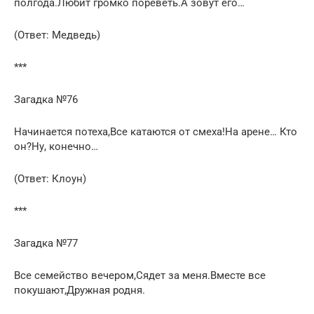
полгода.Любит громко пореветь.А зовут его…
(Ответ: Медведь)
***
Загадка №76
Начинается потеха,Все катаются от смеха!На арене… Кто
он?Ну, конечно…
(Ответ: Клоун)
***
Загадка №77
Все семейство вечером,Сядет за меня.Вместе все
покушают,Дружная родня.