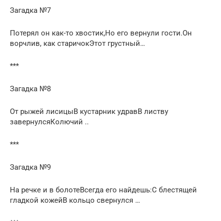
Загадка №7
Потерял он как-то хвостик,Но его вернули гости.Он
ворчлив, как старичокЭтот грустный…
***
Загадка №8
От рыжей лисицыВ кустарник удравВ листву
завернулсяКолючий ..
***
Загадка №9
На речке и в болотеВсегда его найдешь:С блестящей
гладкой кожейВ кольцо свернулся …