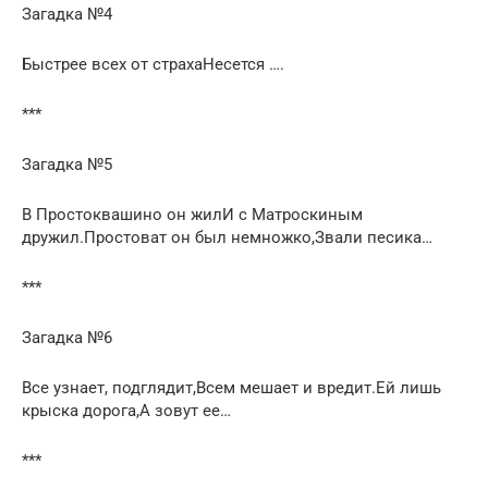
Загадка №4
Быстрее всех от страхаНесется ….
***
Загадка №5
В Простоквашино он жилИ с Матроскиным
дружил.Простоват он был немножко,Звали песика…
***
Загадка №6
Все узнает, подглядит,Всем мешает и вредит.Ей лишь
крыска дорога,А зовут ее…
***