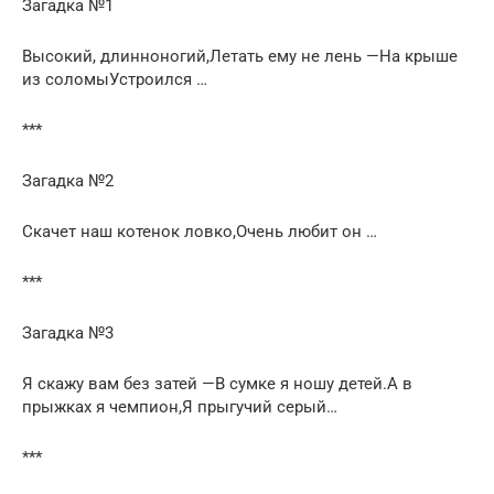
Загадка №1
Высокий, длинноногий,Летать ему не лень —На крыше
из соломыУстроился …
***
Загадка №2
Скачет наш котенок ловко,Очень любит он …
***
Загадка №3
Я скажу вам без затей —В сумке я ношу детей.А в
прыжках я чемпион,Я прыгучий серый…
***