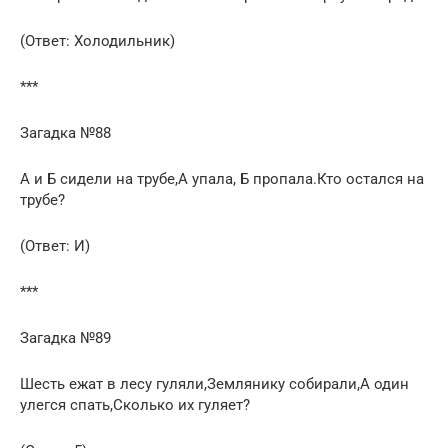
(Ответ: Холодильник)
***
Загадка №88
А и Б сидели на трубе,А упала, Б пропала.Кто остался на
трубе?
(Ответ: И)
***
Загадка №89
Шесть ежат в лесу гуляли,Землянику собирали,А один
улегся спать,Сколько их гуляет?