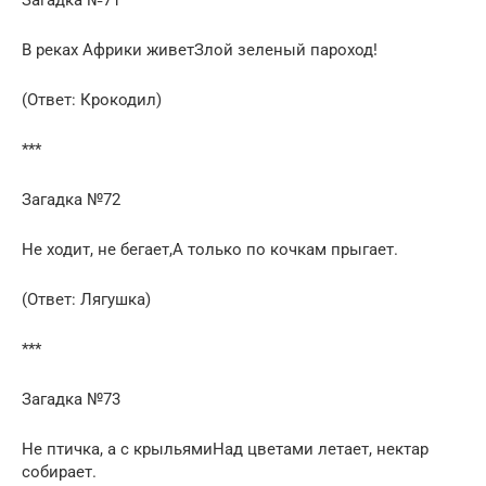
Загадка №71
В реках Африки живетЗлой зеленый пароход!
(Ответ: Крокодил)
***
Загадка №72
Не ходит, не бегает,А только по кочкам прыгает.
(Ответ: Лягушка)
***
Загадка №73
Не птичка, а с крыльямиНад цветами летает, нектар
собирает.