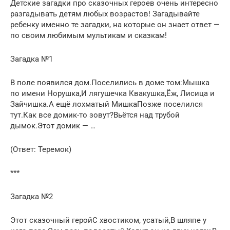
Детские загадки про сказочных героев очень интересно
разгадывать детям любых возрастов! Загадывайте
ребенку именно те загадки, на которые он знает ответ —
по своим любимым мультикам и сказкам!
Загадка №1
В поле появился дом.Поселились в доме том:Мышка
по имени Норушка,И лягушечка Квакушка,Ёж, Лисица и
Зайчишка.А ещё лохматый МишкаПозже поселился
тут.Как все домик-то зовут?Вьётся над трубой
дымок.Этот домик — …
(Ответ: Теремок)
***
Загадка №2
Этот сказочный геройС хвостиком, усатый,В шляпе у