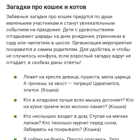
Загадки про кошек и котов
Забавные загадки про кошек придутся по душе
маленьким участникам и станут увлекательным
событием на празднике. Дети с удовольствием
отгадывают шарады на днях рождения, утренниках в
саду или чаепитиях в школе. Организация мероприятия
понравится и самим родителям. Для удобства, и чтобы
не случилось конфуза, если взрослый загадку вдруг не
отгадает, в скобках даны ответы!
Лежит на кресле девица, пушиста, мила царица.
А тронешь за хвост — тигрица! Царапается,
злится. (Кошка)
Кто в кладовке лучше всех мышку догоняет? Кто
на кухне громче всех молоко лакает? (Кошка)
Кто неслышно входит в дом, Ступая на мягких
лапках? Кто тихонько мурчит перед сном,
Забираясь на покрывало? (Кошка)
Я собаку не боюсь, Просто опасаюсь. Зато