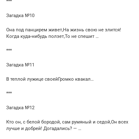
***
Загадка №10
Она под панцирем живет,На жизнь свою не злится!
Когда куда-нибудь ползет,То не спешит …
***
Загадка №11
В теплой лужице своейГромко квакал…
***
Загадка №12
Кто он, с белой бородой, сам румяный и седой,Он всех
лучше и добрей! Догадались? — …