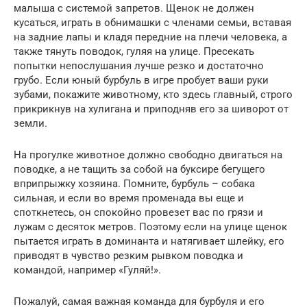
малыша с системой запретов. Щенок не должен
кусаться, играть в обнимашки с членами семьи, вставая
на задние лапы и кладя передние на плечи человека, а
также тянуть поводок, гуляя на улице. Пресекать
попытки непослушания лучше резко и достаточно
грубо. Если юный бурбуль в игре пробует ваши руки
зубами, покажите животному, кто здесь главный, строго
прикрикнув на хулигана и приподняв его за шиворот от
земли.
На прогулке животное должно свободно двигаться на
поводке, а не тащить за собой на буксире бегущего
вприпрыжку хозяина. Помните, бурбуль – собака
сильная, и если во время променада вы еще и
споткнетесь, он спокойно провезет вас по грязи и
лужам с десяток метров. Поэтому если на улице щенок
пытается играть в доминанта и натягивает шлейку, его
приводят в чувство резким рывком поводка и
командой, например «Гуляй!».
Пожалуй, самая важная команда для бурбуля и его