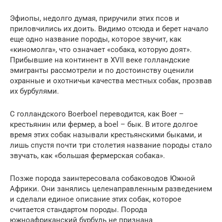
Эфиопы, недолго думая, приручили этих псов и
приловчились их доить. Видимо отсюда и берет начало
еще одно название породы, которое звучит, как
«киномолга», что означает «собака, которую доят».
Прибывшие на континент в XVII веке голландские
эмигранты рассмотрели и по достоинству оценили
охранные и охотничьи качества местных собак, прозвав
их бурбулями.
С голландского Boerboel переводится, как Boer –
крестьянин или фермер, а boel – бык. В итоге долгое
время этих собак называли крестьянскими быками, и
лишь спустя почти три столетия название породы стало
звучать, как «большая фермерская собака».
Позже порода заинтересовала собаководов Южной
Африки. Они занялись целенаправленным разведением
и сделали единое описание этих собак, которое
считается стандартом породы. Порода
южноафриканский бурбуль не признана