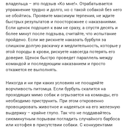
владельца – это подзыв «Ко мне!». Отрабатывается
упражнение трудно и долго, но с такой собакой без него
не обойтись. Проявите максимум терпения, не ждите
быстрых результатов и поосторожнее с наказаниями.
Если щенок подошел к вам не сразу, а спустя десять и
более минут после подзыва, считайте, что испытание
пройдено. Если же рискнете наказать бурбуля за
слишком долгую раскачку и медлительность, которые у
этой породы в крови, рискуете навсегда потерять его
доверие. Щенок быстро проведет параллель между
командой и последующим наказанием и просто
откажется ее выполнять.
Никогда и ни при каких условиях не поощряйте
ворчливость питомца. Если бурбуль скалится на
проходящих мимо собак и огрызается на команды, его
необходимо приструнить. При этом откровенно
провоцировать животное и надеяться на его железную
выдержку – крайне глупо. Так что не поддавайтесь
сиюминутным порывам погладить случайного барбоса
или котофея в присутствии собаки. С конкурентами