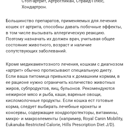
Стоп-артрит, Артрогликан, Страйд-Плюс,
Хондартрон.
Большинство препаратов, применяемых для лечения
кошек от артрита, способны давать побочные эффекты,
в том числе вызывать аллергическую реакцию.
Поэтому назначать их должен врач, учитывая общее
состояние животного, возраст и наличие
сопутствующих заболеваний.
Кроме медикаментозного лечения, кошкам с диагнозом
«артрит» обычно прописывают специальную диету.
Если ваша питомица привыкла к домашним кормам, в
ее рационе нужно ограничить количество животных
жиров, субпродуктов, яиц, бульонов. Рекомендуются
нежирное мясо и рыба, каши, вареные овощи,
кисломолочные продукты. Если кошка ест готовые
корма, следует выбирать лечебные крокеты и
консервы, содержащие хондропротекторы, витамины,
микро- и макроэлементы (например, Royal Canin Mobility,
Eukanuba Restricted Calorie, Hills Prescription Diet J/D).