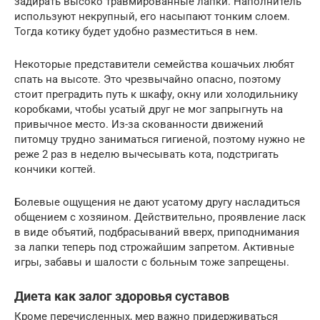
задирать высоко травмированные лапки. Наполнитель
используют некрупный, его насыпают тонким слоем.
Тогда котику будет удобно разместиться в нем.
Некоторые представители семейства кошачьих любят
спать на высоте. Это чрезвычайно опасно, поэтому
стоит преградить путь к шкафу, окну или холодильнику
коробками, чтобы усатый друг не мог запрыгнуть на
привычное место. Из-за скованности движений
питомцу трудно заниматься гигиеной, поэтому нужно не
реже 2 раз в неделю вычесывать кота, подстригать
кончики когтей.
Болевые ощущения не дают усатому другу насладиться
общением с хозяином. Действительно, проявление ласк
в виде объятий, подбрасываний вверх, приподнимания
за лапки теперь под строжайшим запретом. Активные
игры, забавы и шалости с больным тоже запрещены.
Диета как залог здоровья суставов
Кроме перечисленных, мер важно придерживаться