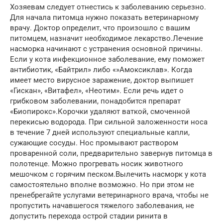
Хозяевам следует отнестись к заболеванию серьезно.
Для начала питомца нужно показать ветеринарному
врачу. Доктор определит, что произошло с вашим
питомцем, назначит необходимое лекарство.Лечение
насморка начинают с устранения основной причины.
Если у кота инфекционное заболевание, ему поможет
антибиотик, «Байтрил» либо «»Амоксиклав». Когда
имеет место вирусное заражение, доктор выпишет
«Гискан», «Витафел», «Неотим». Если речь идет о
грибковом заболевании, понадобится препарат
«Биопирокс».Корочки удаляют ваткой, смоченной
перекисью водорода. При сильной заложенности носа
в течение 7 дней используют специальные капли,
сужающие сосуды. Нос промывают раствором
проваренной соли, предварительно завернув питомца в
полотенце. Можно прогревать носик животного
мешочком с горячим песком.Вылечить насморк у кота
самостоятельно вполне возможно. Но при этом не
пренебрегайте услугами ветеринарного врача, чтобы не
пропустить начавшегося тяжелого заболевания, не
допустить перехода острой стадии ринита в