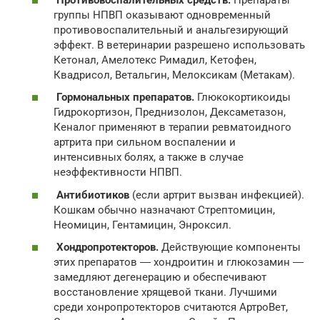
группы НПВП оказывают одновременный
противовоспалительный и анальгезирующий
эффект. В ветеринарии разрешено использовать
Кетонал, Амелотекс Римадил, Кетофен,
Квадрисол, Ветальгин, Мелоксикам (Метакам).
Гормональных препаратов.
Глюкокортикоиды
Гидрокортизон, Преднизолон, Дексаметазон,
Кеналог применяют в терапии ревматоидного
артрита при сильном воспалении и
интенсивных болях, а также в случае
неэффективности НПВП.
Антибиотиков
(если артрит вызван инфекцией).
Кошкам обычно назначают Стрептомицин,
Неомицин, Гентамицин, Энроксил.
Хондропротекторов.
Действующие компоненты
этих препаратов ― хондроитин и глюкозамин ―
замедляют дегенерацию и обеспечивают
восстановление хрящевой ткани. Лучшими
среди хонропротекторов считаются АртроВет,